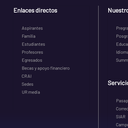
Enlaces directos
Nuestr
Aspirantes
Pregr
Familia
Posgr
Estudiantes
Educa
Profesores
Idiom
Egresados
Summe
Becas y apoyo financiero
CRAI
Servici
Sedes
UR media
Pasapo
Correo
SIAR
Campu