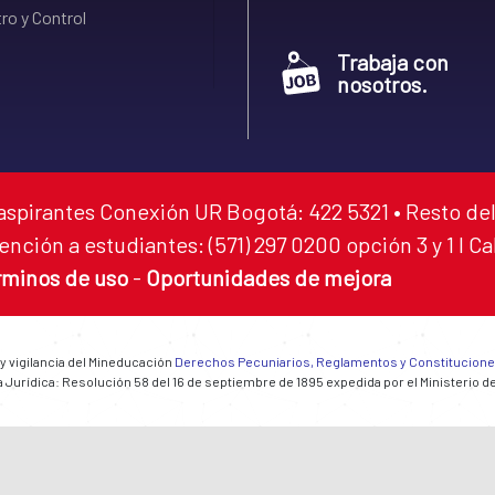
ro y Control
Trabaja con
nosotros.
aspirantes Conexión UR Bogotá: 422 5321 • Resto del
ención a estudiantes: (571) 297 0200 opción 3 y 1 I C
rminos de uso
-
Oportunidades de mejora
 y vigilancia del Mineducación
Derechos Pecuniarios, Reglamentos y Constitucion
 Jurídica: Resolución 58 del 16 de septiembre de 1895 expedida por el Ministerio d