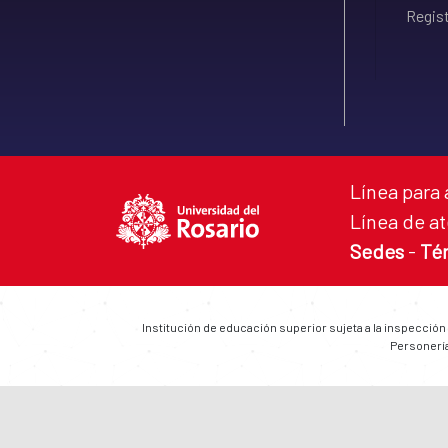
Regist
Línea para 
Línea de at
Sedes
-
Té
Institución de educación superior sujeta a la inspección
Personería