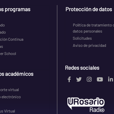
os programas
Protección de datos
ado
Política de tratamiento 
datos personales
ado
Solicitudes
ción Continua
Aviso de privacidad
as
r School
Redes sociales
os académicos
rte virtual
 electrónico
s Virtual