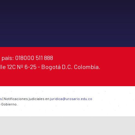
 país: 018000 511 888
alle 12C Nº 6-25 - Bogotá D.C. Colombia.
es
| Notificaciones judiciales en
juridica@urosario.edu.co
e Gobierno.