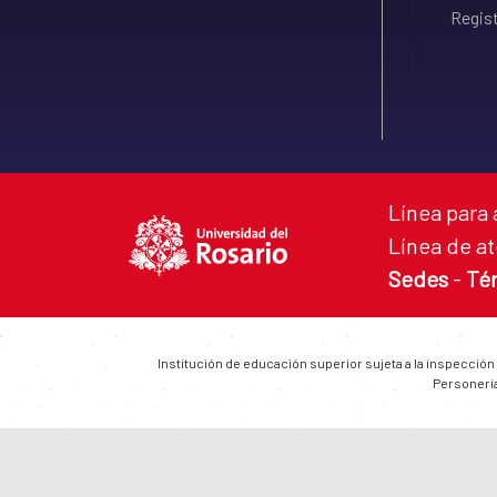
Regist
Línea para 
Línea de at
Sedes
-
Té
Institución de educación superior sujeta a la inspección
Personería