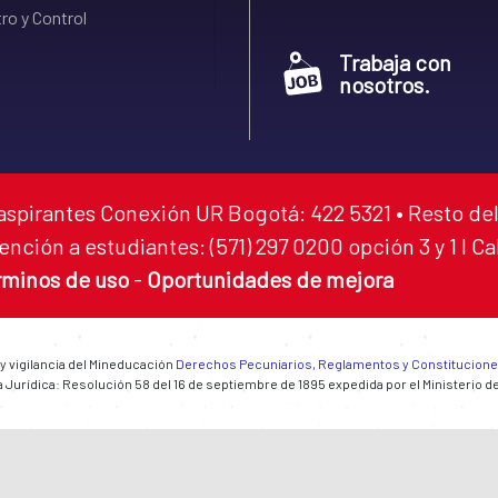
ro y Control
Trabaja con
nosotros.
aspirantes Conexión UR Bogotá: 422 5321 • Resto del
ención a estudiantes: (571) 297 0200 opción 3 y 1 I C
rminos de uso
-
Oportunidades de mejora
 y vigilancia del Mineducación
Derechos Pecuniarios, Reglamentos y Constitucion
 Jurídica: Resolución 58 del 16 de septiembre de 1895 expedida por el Ministerio d