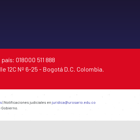
 país: 018000 511 888
alle 12C Nº 6-25 - Bogotá D.C. Colombia.
es
| Notificaciones judiciales en
juridica@urosario.edu.co
e Gobierno.