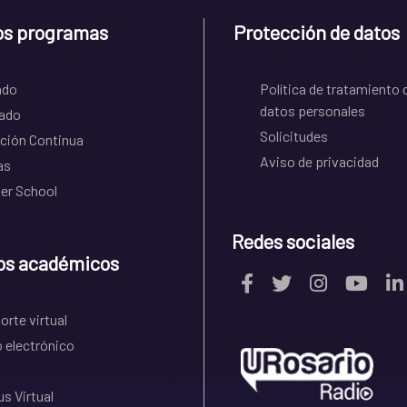
os programas
Protección de datos
ado
Política de tratamiento 
datos personales
ado
Solicitudes
ción Continua
Aviso de privacidad
as
r School
Redes sociales
os académicos
rte virtual
 electrónico
s Virtual