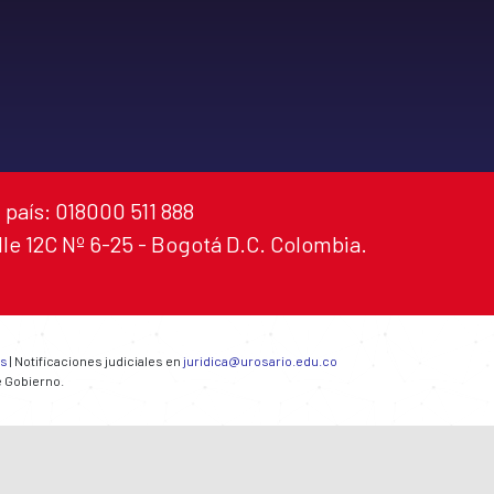
 país: 018000 511 888
alle 12C Nº 6-25 - Bogotá D.C. Colombia.
es
| Notificaciones judiciales en
juridica@urosario.edu.co
e Gobierno.