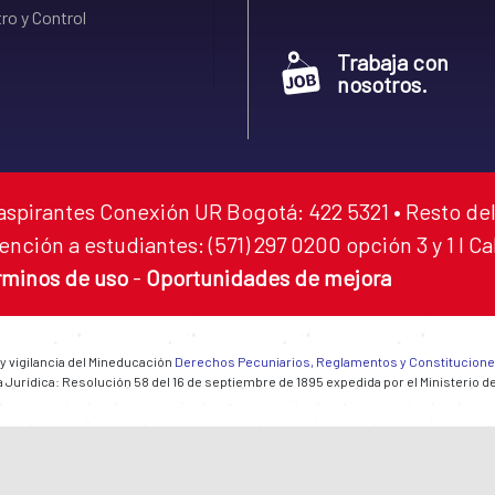
ro y Control
Trabaja con
nosotros.
aspirantes Conexión UR Bogotá: 422 5321 • Resto del
ención a estudiantes: (571) 297 0200 opción 3 y 1 I C
rminos de uso
-
Oportunidades de mejora
 y vigilancia del Mineducación
Derechos Pecuniarios, Reglamentos y Constitucion
 Jurídica: Resolución 58 del 16 de septiembre de 1895 expedida por el Ministerio d