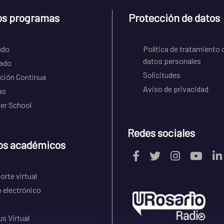
os programas
Protección de datos
ado
Política de tratamiento 
datos personales
ado
Solicitudes
ción Continua
Aviso de privacidad
as
r School
Redes sociales
os académicos
rte virtual
 electrónico
s Virtual