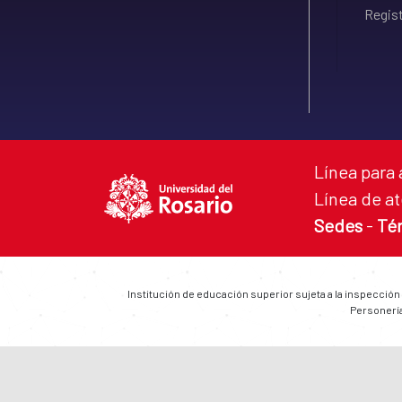
Regist
Línea para 
Línea de at
Sedes
-
Té
Institución de educación superior sujeta a la inspección
Personería