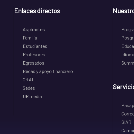
Enlaces directos
Nuestr
Aspirantes
Pregr
Familia
Posgr
Estudiantes
Educa
Profesores
Idiom
Egresados
Summe
Becas y apoyo financiero
CRAI
Servici
Sedes
UR media
Pasapo
Correo
SIAR
Campu