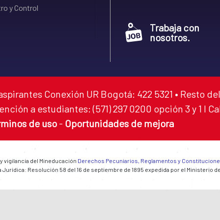
ro y Control
Trabaja con
nosotros.
aspirantes Conexión UR Bogotá: 422 5321 • Resto del
ención a estudiantes: (571) 297 0200 opción 3 y 1 I C
rminos de uso
-
Oportunidades de mejora
 y vigilancia del Mineducación
Derechos Pecuniarios, Reglamentos y Constitucion
 Jurídica: Resolución 58 del 16 de septiembre de 1895 expedida por el Ministerio d