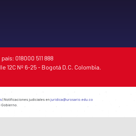
 país: 018000 511 888
alle 12C Nº 6-25 - Bogotá D.C. Colombia.
es
| Notificaciones judiciales en
juridica@urosario.edu.co
e Gobierno.