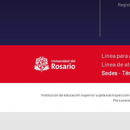
Regist
Línea para 
Línea de at
Sedes
-
Té
Institución de educación superior sujeta a la inspección
Personería