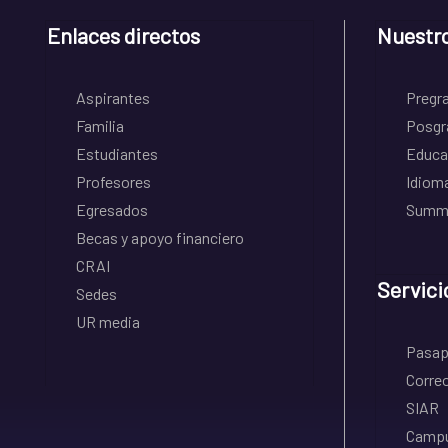
Enlaces directos
Nuestr
Aspirantes
Pregr
Familia
Posgr
Estudiantes
Educa
Profesores
Idiom
Egresados
Summe
Becas y apoyo financiero
CRAI
Servici
Sedes
UR media
Pasapo
Correo
SIAR
Campu