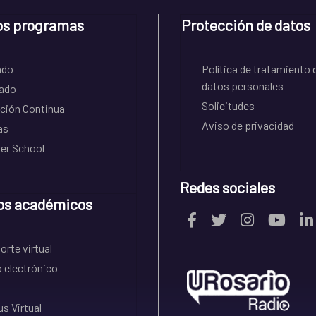
os programas
Protección de datos
ado
Política de tratamiento 
datos personales
ado
Solicitudes
ción Continua
Aviso de privacidad
as
r School
Redes sociales
os académicos
rte virtual
 electrónico
s Virtual