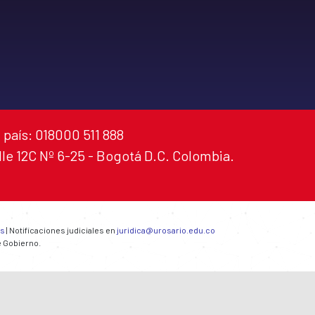
 país: 018000 511 888
alle 12C Nº 6-25 - Bogotá D.C. Colombia.
es
| Notificaciones judiciales en
juridica@urosario.edu.co
e Gobierno.