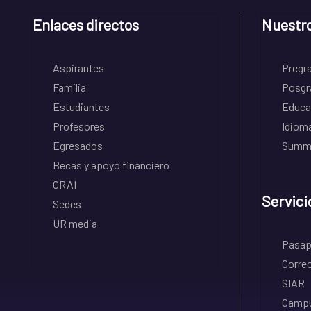
Enlaces directos
Nuestr
Aspirantes
Pregr
Familia
Posgr
Estudiantes
Educa
Profesores
Idiom
Egresados
Summe
Becas y apoyo financiero
CRAI
Servici
Sedes
UR media
Pasapo
Correo
SIAR
Campu