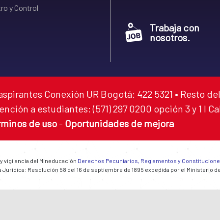
ro y Control
Trabaja con
nosotros.
aspirantes Conexión UR Bogotá: 422 5321 • Resto del
ención a estudiantes: (571) 297 0200 opción 3 y 1 I C
rminos de uso
-
Oportunidades de mejora
 y vigilancia del Mineducación
Derechos Pecuniarios, Reglamentos y Constitucion
 Jurídica: Resolución 58 del 16 de septiembre de 1895 expedida por el Ministerio d