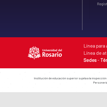
Regist
Línea para 
Línea de at
Sedes
-
Té
Institución de educación superior sujeta a la inspección
Personería