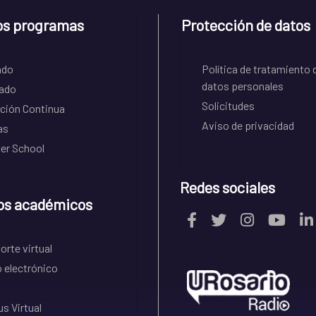
os programas
Protección de datos
ado
Política de tratamiento 
datos personales
ado
Solicitudes
ción Continua
Aviso de privacidad
as
r School
Redes sociales
os académicos
rte virtual
 electrónico
s Virtual