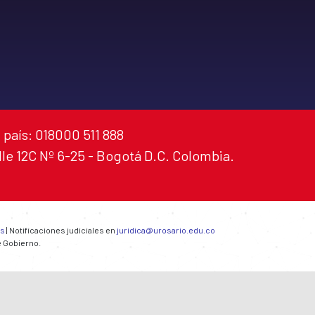
 país: 018000 511 888
alle 12C Nº 6-25 - Bogotá D.C. Colombia.
es
| Notificaciones judiciales en
juridica@urosario.edu.co
e Gobierno.