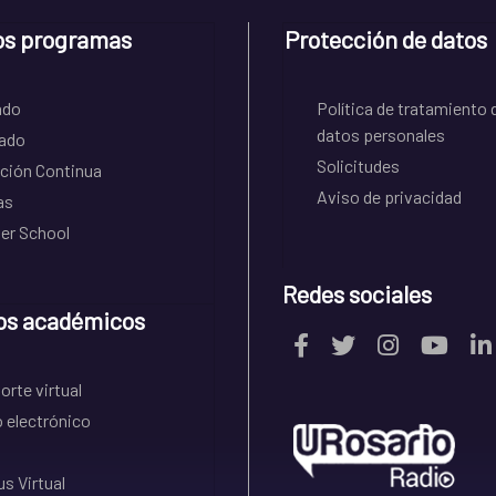
os programas
Protección de datos
ado
Política de tratamiento 
datos personales
ado
Solicitudes
ción Continua
Aviso de privacidad
as
r School
Redes sociales
os académicos
rte virtual
 electrónico
s Virtual