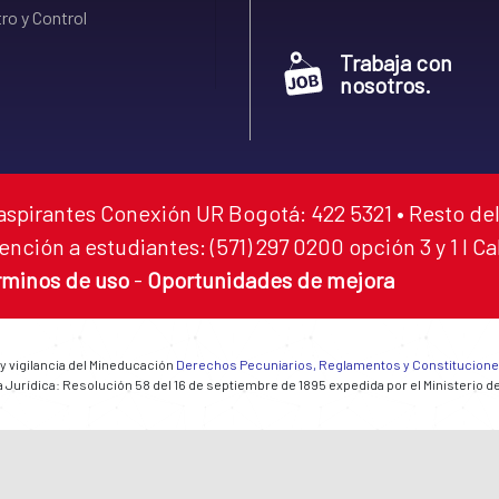
ro y Control
Trabaja con
nosotros.
aspirantes Conexión UR Bogotá: 422 5321 • Resto del
ención a estudiantes: (571) 297 0200 opción 3 y 1 I C
rminos de uso
-
Oportunidades de mejora
 y vigilancia del Mineducación
Derechos Pecuniarios, Reglamentos y Constitucion
 Jurídica: Resolución 58 del 16 de septiembre de 1895 expedida por el Ministerio d