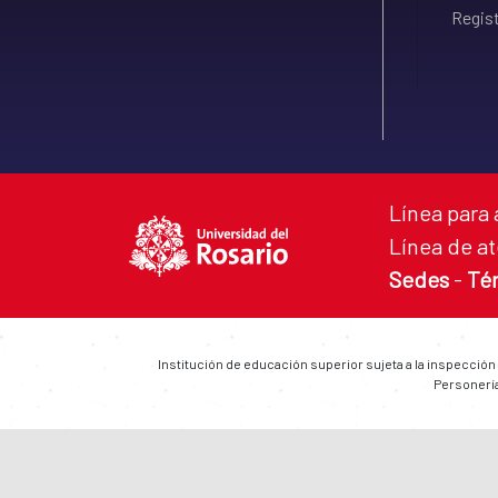
Regist
Línea para 
Línea de at
Sedes
-
Té
Institución de educación superior sujeta a la inspección
Personería