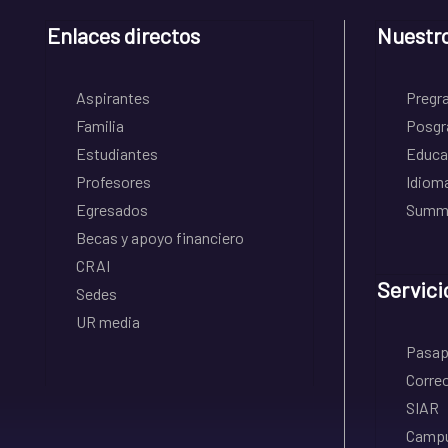
Enlaces directos
Nuestr
Aspirantes
Pregr
Familia
Posgr
Estudiantes
Educa
Profesores
Idiom
Egresados
Summe
Becas y apoyo financiero
CRAI
Servici
Sedes
UR media
Pasapo
Correo
SIAR
Campu