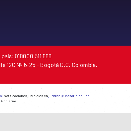
 país: 018000 511 888
alle 12C Nº 6-25 - Bogotá D.C. Colombia.
es
| Notificaciones judiciales en
juridica@urosario.edu.co
e Gobierno.