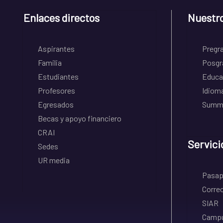
Enlaces directos
Nuestr
Aspirantes
Pregr
Familia
Posgr
Estudiantes
Educa
Profesores
Idiom
Egresados
Summe
Becas y apoyo financiero
CRAI
Servici
Sedes
UR media
Pasapo
Correo
SIAR
Campu