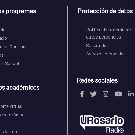
os programas
Protección de datos
ado
Política de tratamiento 
datos personales
ado
Solicitudes
ción Continua
Aviso de privacidad
as
r School
Redes sociales
os académicos
rte virtual
 electrónico
s Virtual