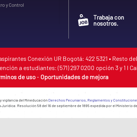
ro y Control
Trabaja con
nosotros.
aspirantes Conexión UR Bogotá: 422 5321 • Resto del
ención a estudiantes: (571) 297 0200 opción 3 y 1 I C
rminos de uso
-
Oportunidades de mejora
 y vigilancia del Mineducación
Derechos Pecuniarios, Reglamentos y Constitucion
 Jurídica: Resolución 58 del 16 de septiembre de 1895 expedida por el Ministerio d