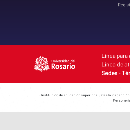
Regist
Línea para 
Línea de at
Sedes
-
Té
Institución de educación superior sujeta a la inspección
Personería