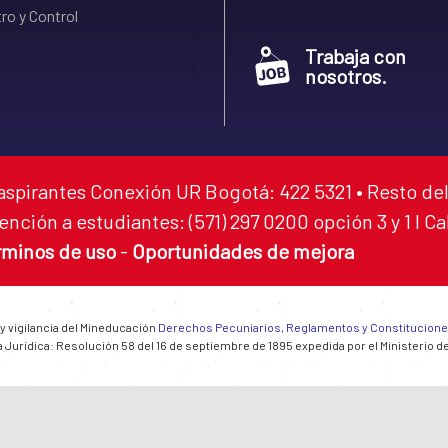
ro y Control
Trabaja con
nosotros.
aspirantes Conexión UR Bogotá: 422 5321 • Resto del
ención a estudiantes: (571) 297 0200 opción 3 y 1 I C
rminos de uso
-
Oportunidades de mejora
 y vigilancia del Mineducación
Derechos Pecuniarios, Reglamentos y Constitucion
 Jurídica: Resolución 58 del 16 de septiembre de 1895 expedida por el Ministerio d