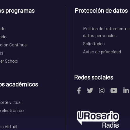
os programas
Protección de datos
ado
Política de tratamiento 
datos personales
ado
Solicitudes
ción Continua
Aviso de privacidad
as
r School
Redes sociales
os académicos
rte virtual
 electrónico
s Virtual