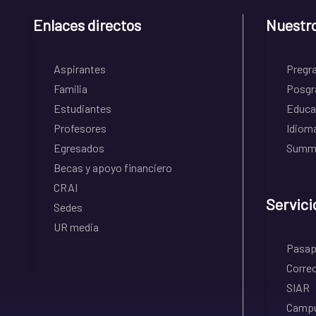
Enlaces directos
Nuestr
Aspirantes
Pregr
Familia
Posgr
Estudiantes
Educa
Profesores
Idiom
Egresados
Summe
Becas y apoyo financiero
CRAI
Servici
Sedes
UR media
Pasapo
Correo
SIAR
Campu