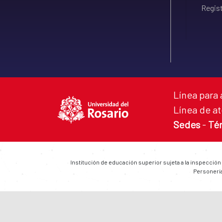
Regist
Línea para 
Línea de at
Sedes
-
Té
Institución de educación superior sujeta a la inspección
Personería