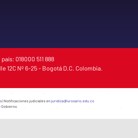
 país: 018000 511 888
alle 12C Nº 6-25 - Bogotá D.C. Colombia.
es
| Notificaciones judiciales en
juridica@urosario.edu.co
e Gobierno.