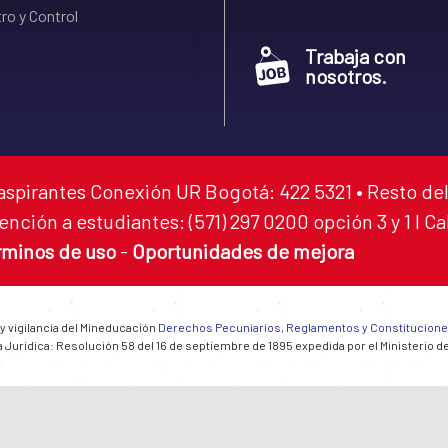
ro y Control
Trabaja con
nosotros.
aspirantes Conexión UR Bogotá: 422 5321 • Resto del
ención a estudiantes: (571) 297 0200 opción 3 y 1 I C
rminos de uso
-
Oportunidades de mejora
 y vigilancia del Mineducación
Derechos Pecuniarios, Reglamentos y Constitucion
 Jurídica: Resolución 58 del 16 de septiembre de 1895 expedida por el Ministerio d