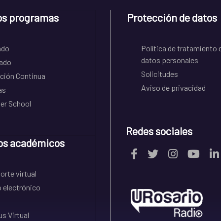
os programas
Protección de datos
ado
Política de tratamiento 
datos personales
ado
Solicitudes
ción Continua
Aviso de privacidad
as
r School
Redes sociales
os académicos
rte virtual
 electrónico
s Virtual