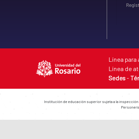
Regist
Línea para 
Línea de at
Sedes
-
Té
Institución de educación superior sujeta a la inspección
Personería