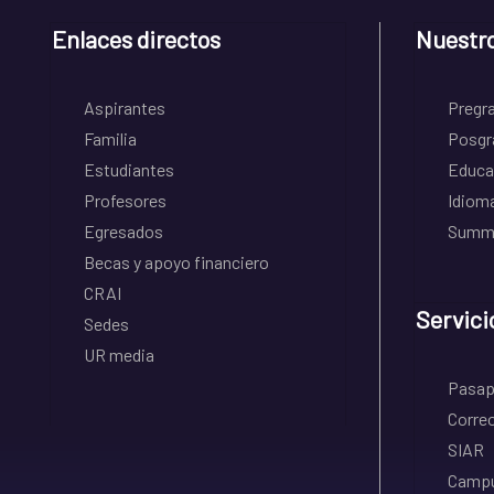
Enlaces directos
Nuestr
Aspirantes
Pregr
Familia
Posgr
Estudiantes
Educa
Profesores
Idiom
Egresados
Summe
Becas y apoyo financiero
CRAI
Servici
Sedes
UR media
Pasapo
Correo
SIAR
Campu