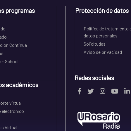
os programas
Protección de datos
ado
Política de tratamiento 
datos personales
ado
Solicitudes
ción Continua
Aviso de privacidad
as
r School
Redes sociales
os académicos
rte virtual
 electrónico
s Virtual