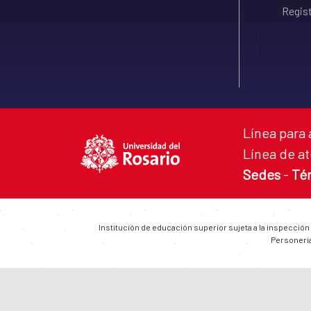
Regist
Línea para 
Línea de at
Sedes
-
Té
Institución de educación superior sujeta a la inspección
Personería