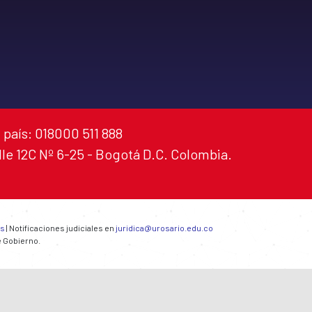
 país: 018000 511 888
alle 12C Nº 6-25 - Bogotá D.C. Colombia.
es
| Notificaciones judiciales en
juridica@urosario.edu.co
e Gobierno.