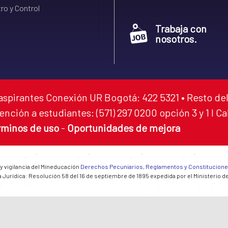
ro y Control
Trabaja con
nosotros.
aspirantes Conexión UR Bogotá: 422 5321 • Resto del
ención a estudiantes: (571) 297 0200 opción 3 y 1 I C
rminos de uso
-
Oportunidades de mejora
 y vigilancia del Mineducación
Derechos Pecuniarios, Reglamentos y Constitucion
 Jurídica: Resolución 58 del 16 de septiembre de 1895 expedida por el Ministerio d