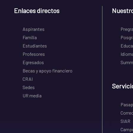
Enlaces directos
Nuestr
Aspirantes
Pregr
Familia
Posgr
Estudiantes
Educa
Profesores
Idiom
Egresados
Summe
Becas y apoyo financiero
CRAI
Servici
Sedes
UR media
Pasapo
Correo
SIAR
Campu