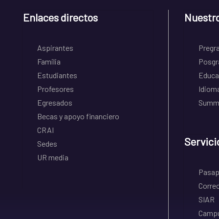
Enlaces directos
Nuestr
Aspirantes
Pregr
Familia
Posgr
Estudiantes
Educa
Profesores
Idiom
Egresados
Summe
Becas y apoyo financiero
CRAI
Servici
Sedes
UR media
Pasapo
Correo
SIAR
Campu