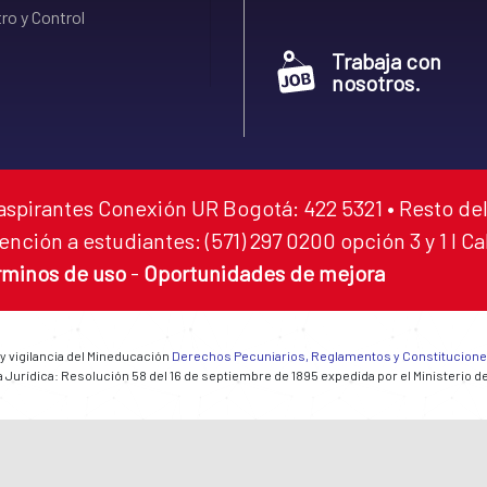
ro y Control
Trabaja con
nosotros.
aspirantes Conexión UR Bogotá: 422 5321 • Resto del
ención a estudiantes: (571) 297 0200 opción 3 y 1 I C
rminos de uso
-
Oportunidades de mejora
 y vigilancia del Mineducación
Derechos Pecuniarios, Reglamentos y Constitucion
 Jurídica: Resolución 58 del 16 de septiembre de 1895 expedida por el Ministerio d