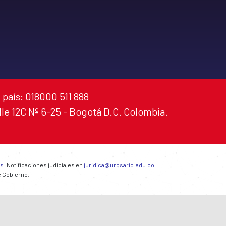
 país: 018000 511 888
alle 12C Nº 6-25 - Bogotá D.C. Colombia.
es
| Notificaciones judiciales en
juridica@urosario.edu.co
e Gobierno.