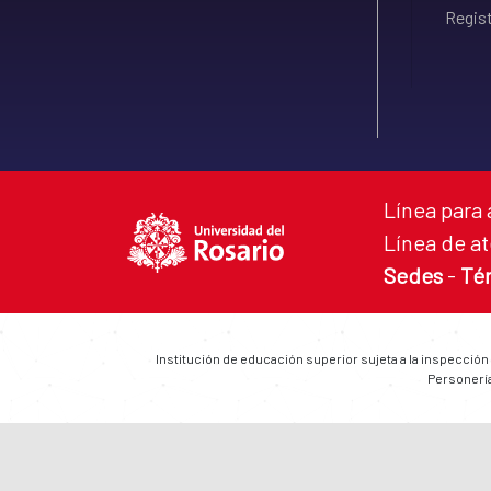
Regist
Línea para 
Línea de at
Sedes
-
Té
Institución de educación superior sujeta a la inspección
Personería