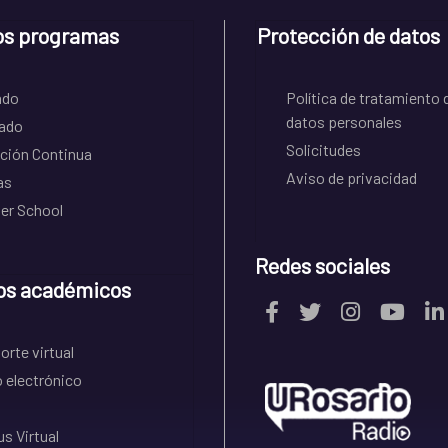
os programas
Protección de datos
ado
Política de tratamiento 
datos personales
ado
Solicitudes
ción Continua
Aviso de privacidad
as
r School
Redes sociales
os académicos
rte virtual
 electrónico
s Virtual