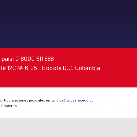
 país: 018000 511 888
alle 12C Nº 6-25 - Bogotá D.C. Colombia.
es
| Notificaciones judiciales en
juridica@urosario.edu.co
e Gobierno.