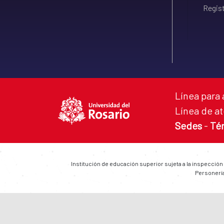
Regist
Línea para 
Línea de at
Sedes
-
Té
Institución de educación superior sujeta a la inspección
Personería