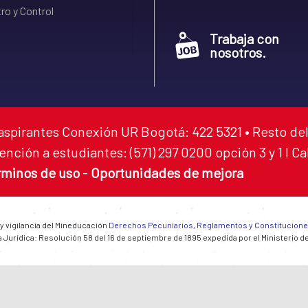
ro y Control
Trabaja con
nosotros.
aspirantes Conexión UR Bogotá: 422 5321 • Resto del
ención a estudiantes: (571) 297 0200 opción 3 y 1 I C
rminos de uso
-
Oportunidades de mejora
 y vigilancia del Mineducación
Derechos Pecuniarios, Reglamentos y Constitucion
 Jurídica: Resolución 58 del 16 de septiembre de 1895 expedida por el Ministerio d