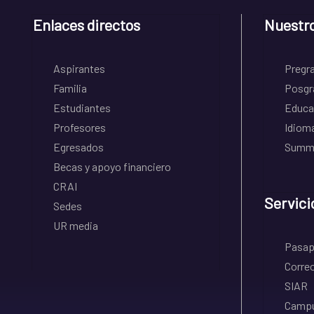
Enlaces directos
Nuestr
Aspirantes
Pregr
Familia
Posgr
Estudiantes
Educa
Profesores
Idiom
Egresados
Summe
Becas y apoyo financiero
CRAI
Servici
Sedes
UR media
Pasapo
Correo
SIAR
Campu