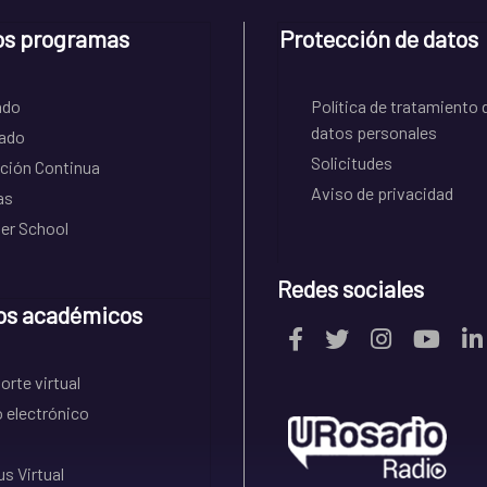
os programas
Protección de datos
ado
Política de tratamiento 
datos personales
ado
Solicitudes
ción Continua
Aviso de privacidad
as
r School
Redes sociales
os académicos
rte virtual
 electrónico
s Virtual