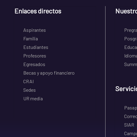
Enlaces directos
Nuestr
Aspirantes
Pregr
Familia
Posgr
Estudiantes
Educa
Profesores
Idiom
Egresados
Summe
Becas y apoyo financiero
CRAI
Servici
Sedes
UR media
Pasapo
Correo
SIAR
Campu