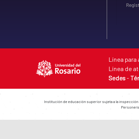
Regist
Línea para 
Línea de at
Sedes
-
Té
Institución de educación superior sujeta a la inspección
Personería