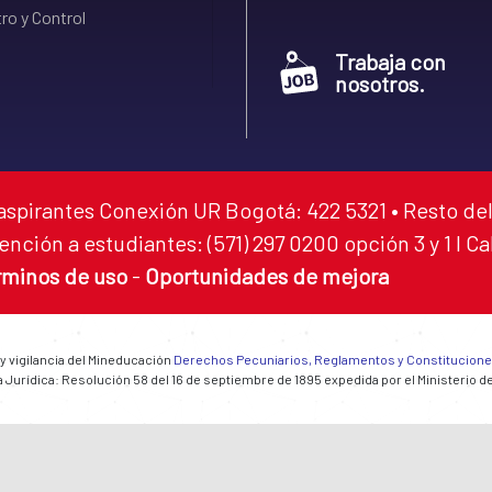
ro y Control
Trabaja con
nosotros.
aspirantes Conexión UR Bogotá: 422 5321 • Resto del
ención a estudiantes: (571) 297 0200 opción 3 y 1 I C
rminos de uso
-
Oportunidades de mejora
 y vigilancia del Mineducación
Derechos Pecuniarios, Reglamentos y Constitucion
 Jurídica: Resolución 58 del 16 de septiembre de 1895 expedida por el Ministerio d