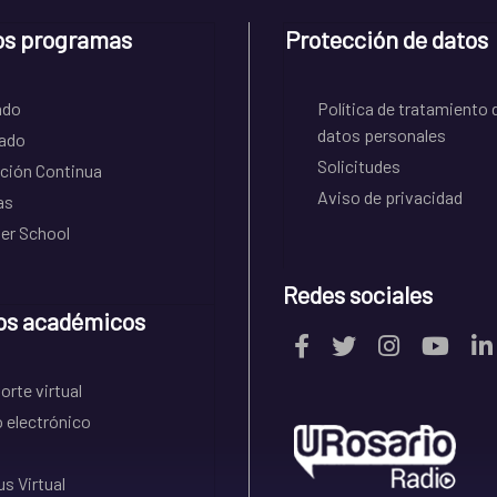
os programas
Protección de datos
ado
Política de tratamiento 
datos personales
ado
Solicitudes
ción Continua
Aviso de privacidad
as
r School
Redes sociales
os académicos
rte virtual
 electrónico
s Virtual