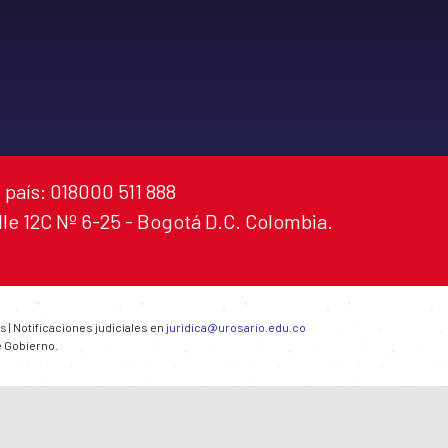
 país: 018000 511 888
alle 12C Nº 6-25 - Bogotá D.C. Colombia.
es
| Notificaciones judiciales en
juridica@urosario.edu.co
e Gobierno.