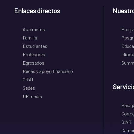
Enlaces directos
Nuestr
Aspirantes
Pregr
Familia
Posgr
Estudiantes
Educa
Profesores
Idiom
Egresados
Summe
Becas y apoyo financiero
CRAI
Servici
Sedes
UR media
Pasapo
Correo
SIAR
Campu