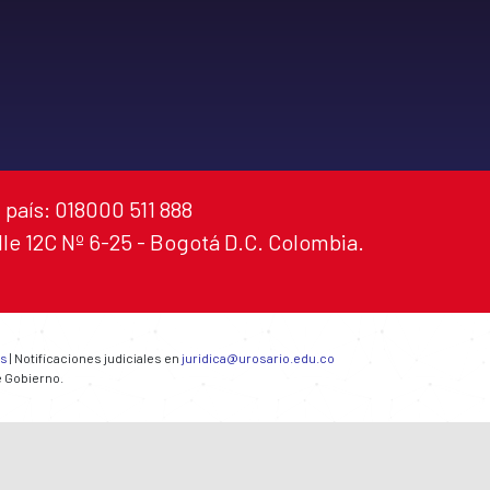
 país: 018000 511 888
alle 12C Nº 6-25 - Bogotá D.C. Colombia.
es
| Notificaciones judiciales en
juridica@urosario.edu.co
e Gobierno.