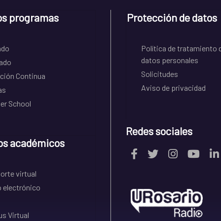
os programas
Protección de datos
ado
Política de tratamiento 
datos personales
ado
Solicitudes
ción Continua
Aviso de privacidad
as
r School
Redes sociales
os académicos
rte virtual
 electrónico
s Virtual