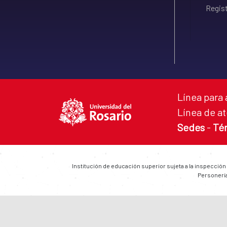
Regist
Línea para 
Línea de at
Sedes
-
Té
Institución de educación superior sujeta a la inspección
Personería