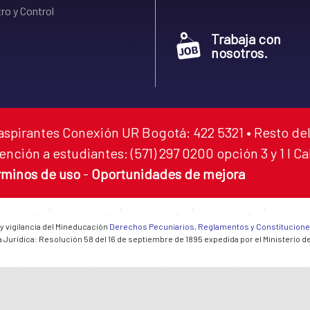
ro y Control
Trabaja con
nosotros.
aspirantes Conexión UR Bogotá: 422 5321 • Resto del
ención a estudiantes: (571) 297 0200 opción 3 y 1 I C
rminos de uso
-
Oportunidades de mejora
 y vigilancia del Mineducación
Derechos Pecuniarios, Reglamentos y Constitucion
 Jurídica: Resolución 58 del 16 de septiembre de 1895 expedida por el Ministerio d