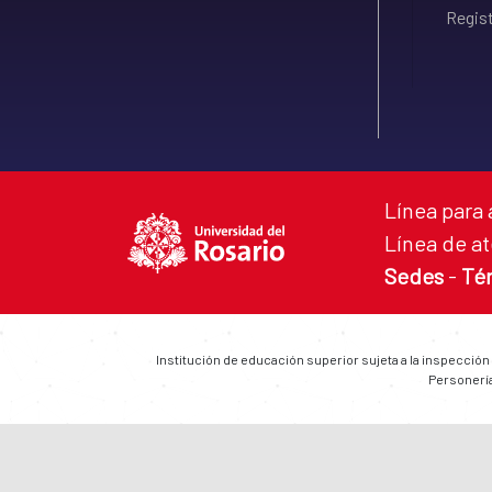
Regist
Línea para 
Línea de at
Sedes
-
Té
Institución de educación superior sujeta a la inspección
Personería