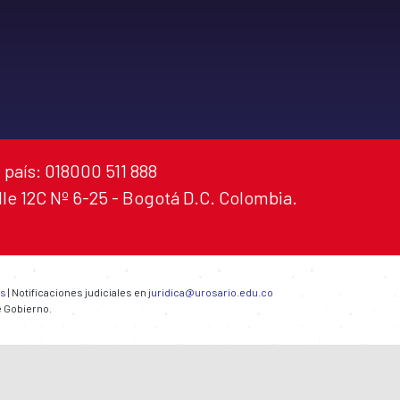
 país: 018000 511 888
alle 12C Nº 6-25 - Bogotá D.C. Colombia.
es
| Notificaciones judiciales en
juridica@urosario.edu.co
e Gobierno.