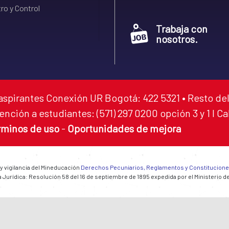
ro y Control
Trabaja con
nosotros.
aspirantes Conexión UR Bogotá: 422 5321 • Resto del
ención a estudiantes: (571) 297 0200 opción 3 y 1 I C
rminos de uso
-
Oportunidades de mejora
 y vigilancia del Mineducación
Derechos Pecuniarios, Reglamentos y Constitucion
 Jurídica: Resolución 58 del 16 de septiembre de 1895 expedida por el Ministerio d