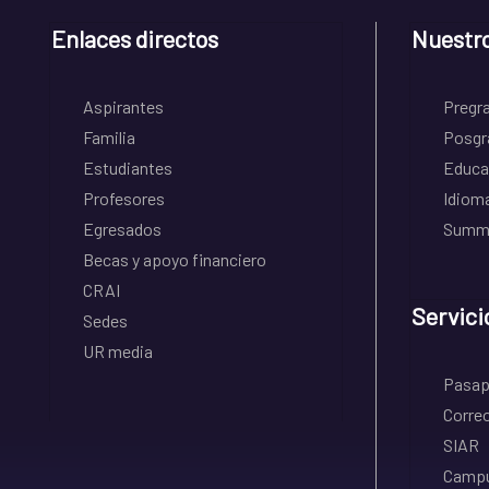
Enlaces directos
Nuestr
Aspirantes
Pregr
Familia
Posgr
Estudiantes
Educa
Profesores
Idiom
Egresados
Summe
Becas y apoyo financiero
CRAI
Servici
Sedes
UR media
Pasapo
Correo
SIAR
Campu