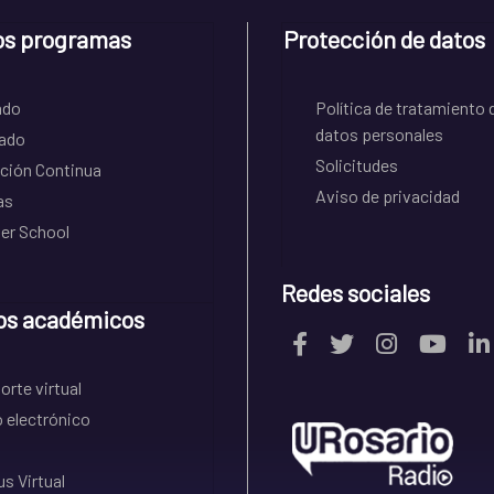
os programas
Protección de datos
ado
Política de tratamiento 
datos personales
ado
Solicitudes
ción Continua
Aviso de privacidad
as
r School
Redes sociales
os académicos
rte virtual
 electrónico
s Virtual