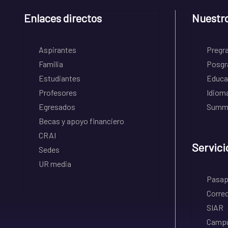
Enlaces directos
Nuestr
Aspirantes
Pregr
Familia
Posgr
Estudiantes
Educa
Profesores
Idiom
Egresados
Summe
Becas y apoyo financiero
CRAI
Servici
Sedes
UR media
Pasapo
Correo
SIAR
Campu