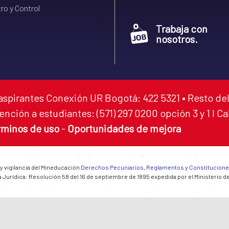
ro y Control
Trabaja con
nosotros.
aspirantes Conexión UR Bogotá: 422 5321 • Resto del
ención a estudiantes: (571) 297 0200 opción 3 y 1 I C
rminos de uso
-
Oportunidades de mejora
 y vigilancia del Mineducación
Derechos Pecuniarios, Reglamentos y Constitucion
 Jurídica: Resolución 58 del 16 de septiembre de 1895 expedida por el Ministerio d