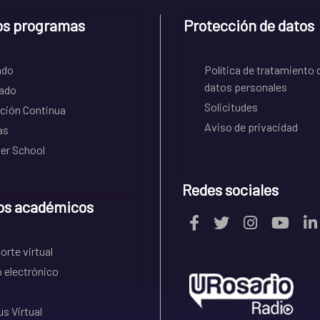
os programas
Protección de datos
ado
Política de tratamiento 
datos personales
ado
Solicitudes
ción Continua
Aviso de privacidad
as
r School
Redes sociales
os académicos
rte virtual
 electrónico
s Virtual