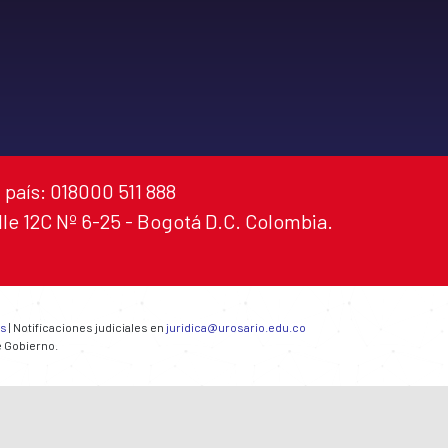
 país: 018000 511 888
alle 12C Nº 6-25 - Bogotá D.C. Colombia.
es
| Notificaciones judiciales en
juridica@urosario.edu.co
e Gobierno.