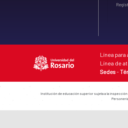
Regist
Línea para 
Línea de at
Sedes
-
Té
Institución de educación superior sujeta a la inspección
Personería