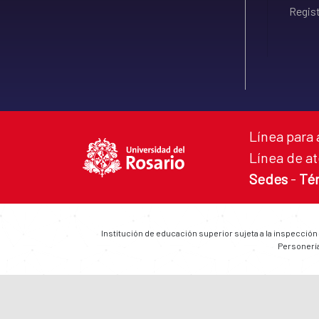
Regist
Línea para 
Línea de at
Sedes
-
Té
Institución de educación superior sujeta a la inspección
Personería