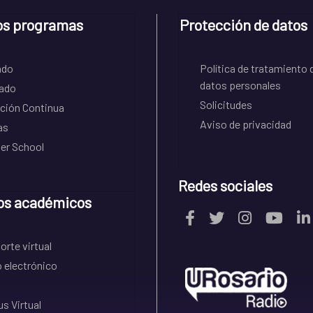
os programas
Protección de datos
ado
Política de tratamiento 
datos personales
ado
Solicitudes
ción Continua
Aviso de privacidad
as
r School
Redes sociales
os académicos
rte virtual
 electrónico
s Virtual