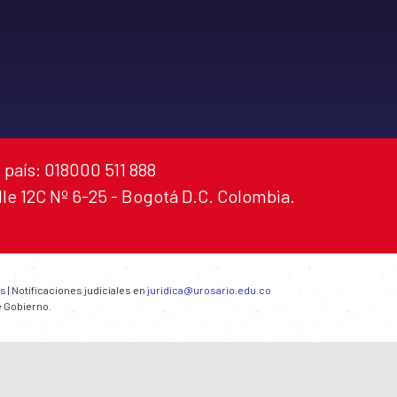
 país: 018000 511 888
alle 12C Nº 6-25 - Bogotá D.C. Colombia.
es
| Notificaciones judiciales en
juridica@urosario.edu.co
e Gobierno.