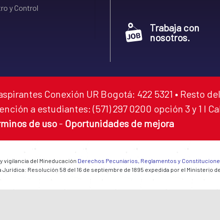
ro y Control
Trabaja con
nosotros.
aspirantes Conexión UR Bogotá: 422 5321 • Resto del
ención a estudiantes: (571) 297 0200 opción 3 y 1 I C
rminos de uso
-
Oportunidades de mejora
 y vigilancia del Mineducación
Derechos Pecuniarios, Reglamentos y Constitucion
 Jurídica: Resolución 58 del 16 de septiembre de 1895 expedida por el Ministerio d