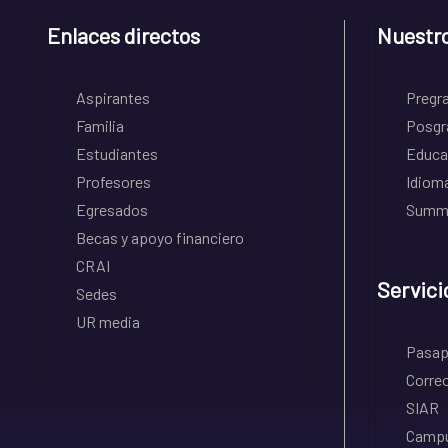
Enlaces directos
Nuestr
Aspirantes
Pregr
Familia
Posgr
Estudiantes
Educa
Profesores
Idiom
Egresados
Summe
Becas y apoyo financiero
CRAI
Servici
Sedes
UR media
Pasapo
Correo
SIAR
Campu