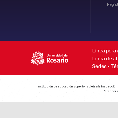
Regist
Línea para 
Línea de at
Sedes
-
Té
Institución de educación superior sujeta a la inspección
Personería