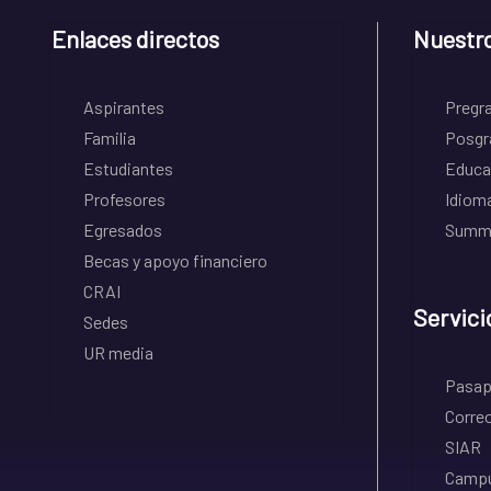
Enlaces directos
Nuestr
Aspirantes
Pregr
Familia
Posgr
Estudiantes
Educa
Profesores
Idiom
Egresados
Summe
Becas y apoyo financiero
CRAI
Servici
Sedes
UR media
Pasapo
Correo
SIAR
Campu