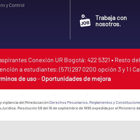
ro y Control
Trabaja con
nosotros.
aspirantes Conexión UR Bogotá: 422 5321 • Resto del
ención a estudiantes: (571) 297 0200 opción 3 y 1 I C
rminos de uso
-
Oportunidades de mejora
 y vigilancia del Mineducación
Derechos Pecuniarios, Reglamentos y Constitucion
 Jurídica: Resolución 58 del 16 de septiembre de 1895 expedida por el Ministerio d