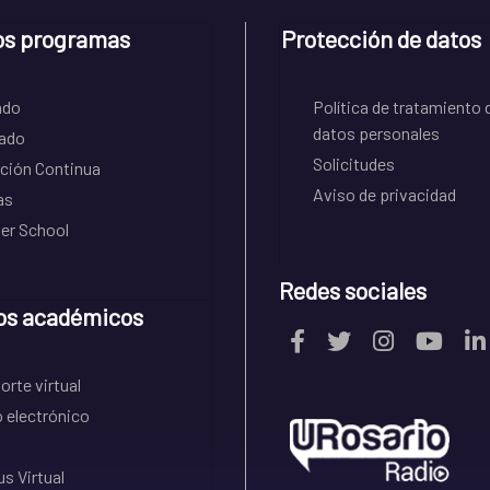
os programas
Protección de datos
ado
Política de tratamiento 
datos personales
ado
Solicitudes
ción Continua
Aviso de privacidad
as
r School
Redes sociales
os académicos
rte virtual
 electrónico
s Virtual