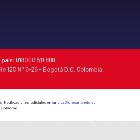
 país: 018000 511 888
alle 12C Nº 6-25 - Bogotá D.C. Colombia.
es
| Notificaciones judiciales en
juridica@urosario.edu.co
e Gobierno.