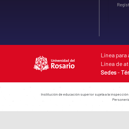
Regist
Línea para 
Línea de at
Sedes
-
Té
Institución de educación superior sujeta a la inspección
Personería