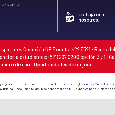
ro y Control
Trabaja con
nosotros.
aspirantes Conexión UR Bogotá: 422 5321 • Resto del
ención a estudiantes: (571) 297 0200 opción 3 y 1 I C
rminos de uso
-
Oportunidades de mejora
 y vigilancia del Mineducación
Derechos Pecuniarios, Reglamentos y Constitucion
 Jurídica: Resolución 58 del 16 de septiembre de 1895 expedida por el Ministerio d