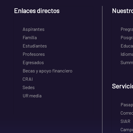
Enlaces directos
Nuestr
Aspirantes
Pregr
Familia
Posgr
Estudiantes
Educa
Profesores
Idiom
Egresados
Summe
Becas y apoyo financiero
CRAI
Servici
Sedes
UR media
Pasapo
Correo
SIAR
Campu