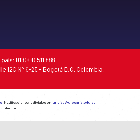
 país: 018000 511 888
alle 12C Nº 6-25 - Bogotá D.C. Colombia.
es
| Notificaciones judiciales en
juridica@urosario.edu.co
e Gobierno.