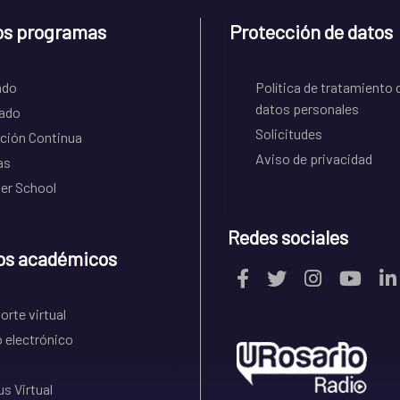
os programas
Protección de datos
ado
Política de tratamiento 
datos personales
ado
Solicitudes
ción Continua
Aviso de privacidad
as
r School
Redes sociales
os académicos
rte virtual
 electrónico
s Virtual