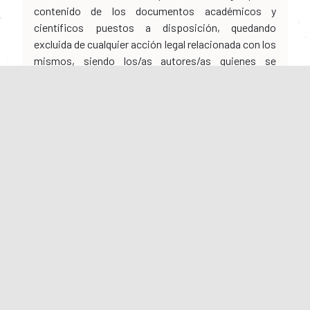
contenido de los documentos académicos y
científicos puestos a disposición, quedando
excluida de cualquier acción legal relacionada con los
mismos, siendo los/as autores/as quienes se
obligan a asumir toda la responsabilidad legal, penal,
civil, administrativa y/o de cualquier otra naturaleza
que pueda surgir en relación con el mismo y a
mantener indemne a la Universidad del Rosario
Políticas
Portales