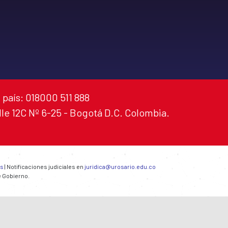
 país: 018000 511 888
alle 12C Nº 6-25 - Bogotá D.C. Colombia.
es
| Notificaciones judiciales en
juridica@urosario.edu.co
e Gobierno.