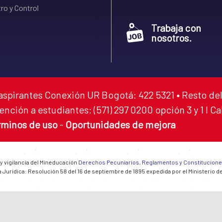
ro y Control
Trabaja con
nosotros.
aspirantes Conexión UR Bogotá: 422 5321 • Resto del
ención a estudiantes: (571) 297 0200 opción 3 y 1 I C
rminos de uso
-
Oportunidades de mejora
 y vigilancia del Mineducación
Derechos Pecuniarios, Reglamentos y Constitucion
 Jurídica: Resolución 58 del 16 de septiembre de 1895 expedida por el Ministerio d