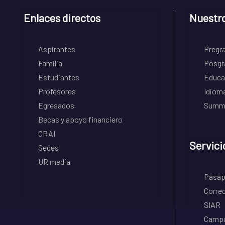
Enlaces directos
Nuestr
Aspirantes
Pregr
Familia
Posgr
Estudiantes
Educa
Profesores
Idiom
Egresados
Summe
Becas y apoyo financiero
CRAI
Servici
Sedes
UR media
Pasapo
Correo
SIAR
Campu