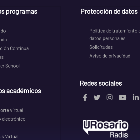
os programas
Protección de datos
ado
Política de tratamiento 
datos personales
ado
Solicitudes
ción Continua
Aviso de privacidad
as
r School
Redes sociales
os académicos
rte virtual
 electrónico
s Virtual