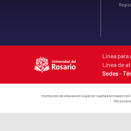
Regist
Línea para 
Línea de at
Sedes
-
Té
Institución de educación superior sujeta a la inspección
Personería