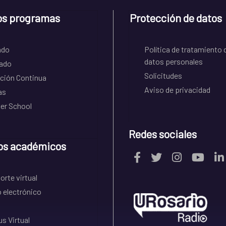
os programas
Protección de datos
ado
Política de tratamiento 
datos personales
ado
Solicitudes
ción Continua
Aviso de privacidad
as
r School
Redes sociales
os académicos
rte virtual
 electrónico
s Virtual