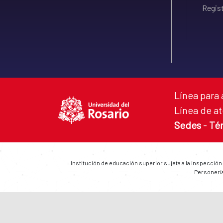
Regist
Línea para 
Línea de at
Sedes
-
Té
Institución de educación superior sujeta a la inspección
Personería