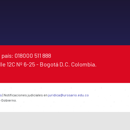
 país: 018000 511 888
alle 12C Nº 6-25 - Bogotá D.C. Colombia.
es
| Notificaciones judiciales en
juridica@urosario.edu.co
e Gobierno.