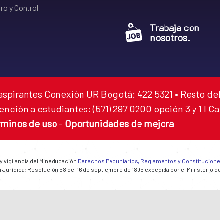
ro y Control
Trabaja con
nosotros.
aspirantes Conexión UR Bogotá: 422 5321 • Resto del
ención a estudiantes: (571) 297 0200 opción 3 y 1 I C
rminos de uso
-
Oportunidades de mejora
 y vigilancia del Mineducación
Derechos Pecuniarios, Reglamentos y Constitucion
 Jurídica: Resolución 58 del 16 de septiembre de 1895 expedida por el Ministerio d