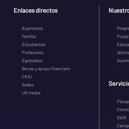
Enlaces directos
Nuestr
Aspirantes
Pregr
Familia
Posgr
Estudiantes
Educa
Profesores
Idiom
Egresados
Summe
Becas y apoyo financiero
CRAI
Servici
Sedes
UR media
Pasapo
Correo
SIAR
Campu