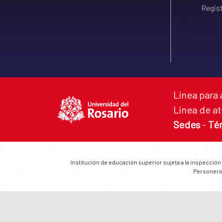
Regist
Línea para 
Línea de at
Sedes
-
Té
Institución de educación superior sujeta a la inspección
Personería