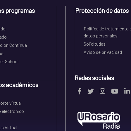
os programas
Protección de datos
ado
Política de tratamiento 
datos personales
ado
Solicitudes
ción Continua
Aviso de privacidad
as
r School
Redes sociales
os académicos
rte virtual
 electrónico
s Virtual