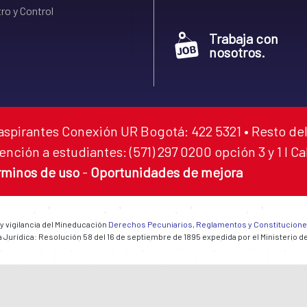
ro y Control
Trabaja con
nosotros.
aspirantes Conexión UR Bogotá: 422 5321 • Resto del
ención a estudiantes: (571) 297 0200 opción 3 y 1 I C
rminos de uso
-
Oportunidades de mejora
 y vigilancia del Mineducación
Derechos Pecuniarios, Reglamentos y Constitucion
 Jurídica: Resolución 58 del 16 de septiembre de 1895 expedida por el Ministerio d