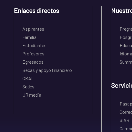
Enlaces directos
Nuestr
Aspirantes
Pregr
Familia
Posgr
Estudiantes
Educa
Profesores
Idiom
Egresados
Summe
Becas y apoyo financiero
CRAI
Servici
Sedes
UR media
Pasapo
Correo
SIAR
Campu