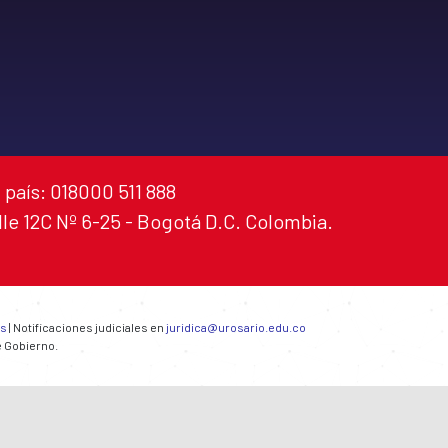
 país: 018000 511 888
alle 12C Nº 6-25 - Bogotá D.C. Colombia.
es
| Notificaciones judiciales en
juridica@urosario.edu.co
e Gobierno.