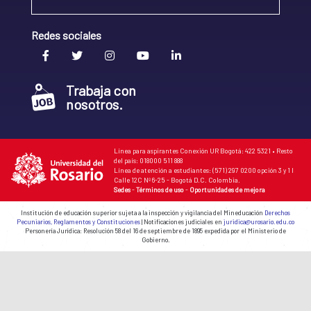
Redes sociales
Trabaja con
nosotros.
Línea para aspirantes Conexión UR Bogotá: 422 5321 • Resto
del país: 018000 511 888
Línea de atención a estudiantes: (571) 297 0200 opción 3 y 1 I
Calle 12C Nº 6-25 - Bogotá D.C. Colombia.
Sedes
-
Términos de uso
-
Oportunidades de mejora
Institución de educación superior sujeta a la inspección y vigilancia del Mineducación
Derechos
Pecuniarios, Reglamentos y Constituciones
| Notificaciones judiciales en
juridica@urosario.edu.co
Personería Jurídica: Resolución 58 del 16 de septiembre de 1895 expedida por el Ministerio de
Gobierno.