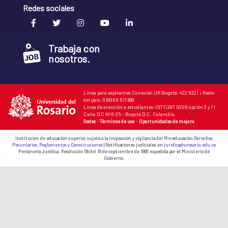
Redes sociales
Trabaja con
nosotros.
Línea para aspirantes Conexión UR Bogotá: 422 5321 • Resto
del país: 018000 511 888
Línea de atención a estudiantes: (571) 297 0200 opción 3 y 1 I
Calle 12C Nº 6-25 - Bogotá D.C. Colombia.
Sedes
-
Términos de uso
-
Oportunidades de mejora
Institución de educación superior sujeta a la inspección y vigilancia del Mineducación
Derechos
Pecuniarios, Reglamentos y Constituciones
| Notificaciones judiciales en
juridica@urosario.edu.co
Personería Jurídica: Resolución 58 del 16 de septiembre de 1895 expedida por el Ministerio de
Gobierno.