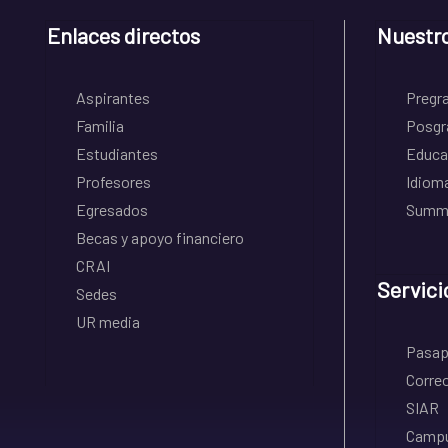
Enlaces directos
Nuestr
Aspirantes
Pregr
Familia
Posgr
Estudiantes
Educa
Profesores
Idiom
Egresados
Summe
Becas y apoyo financiero
CRAI
Servici
Sedes
UR media
Pasapo
Correo
SIAR
Campu