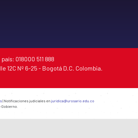
 país: 018000 511 888
alle 12C Nº 6-25 - Bogotá D.C. Colombia.
es
| Notificaciones judiciales en
juridica@urosario.edu.co
e Gobierno.