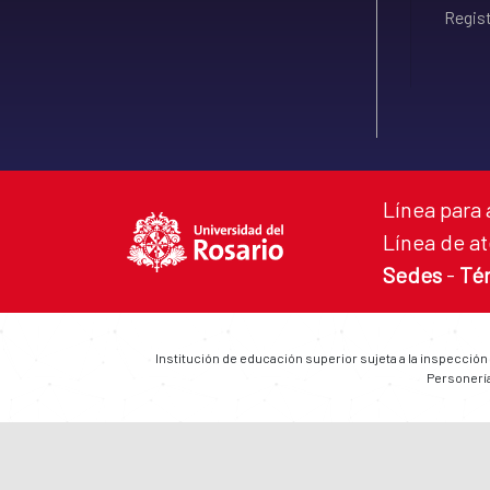
Regist
Línea para 
Línea de at
Sedes
-
Té
Institución de educación superior sujeta a la inspección
Personería