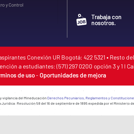
ro y Control
Trabaja con
nosotros.
aspirantes Conexión UR Bogotá: 422 5321 • Resto del
ención a estudiantes: (571) 297 0200 opción 3 y 1 I C
rminos de uso
-
Oportunidades de mejora
 y vigilancia del Mineducación
Derechos Pecuniarios, Reglamentos y Constitucion
 Jurídica: Resolución 58 del 16 de septiembre de 1895 expedida por el Ministerio d