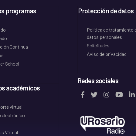
os programas
Protección de datos
ado
Política de tratamiento 
datos personales
ado
Solicitudes
ción Continua
Aviso de privacidad
as
r School
Redes sociales
os académicos
rte virtual
 electrónico
s Virtual