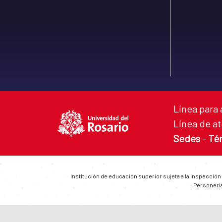
Línea para 
Línea de at
Sedes
-
Té
Institución de educación superior sujeta a la inspección
Personería