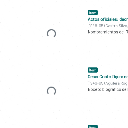
Ítem
Actos oficiales: dec
(
1949-05
)
Castro Silva
Nombramientos del Rec
Cargando...
Ítem
Cesar Conto figura n
(
1949-05
)
Aguilera Rog
Boceto biográfico de 
Cargando...
Ítem