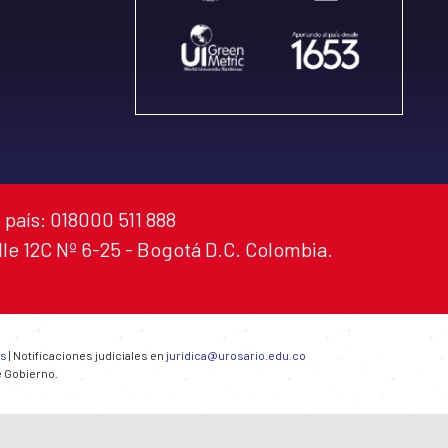
 país: 018000 511 888
alle 12C Nº 6-25 - Bogotá D.C. Colombia.
es
| Notificaciones judiciales en
juridica@urosario.edu.co
e Gobierno.