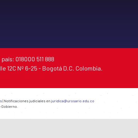
 país: 018000 511 888
alle 12C Nº 6-25 - Bogotá D.C. Colombia.
es
| Notificaciones judiciales en
juridica@urosario.edu.co
e Gobierno.