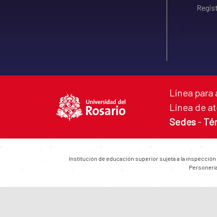
Regist
Línea para 
Línea de at
Sedes
-
Té
Institución de educación superior sujeta a la inspección
Personería