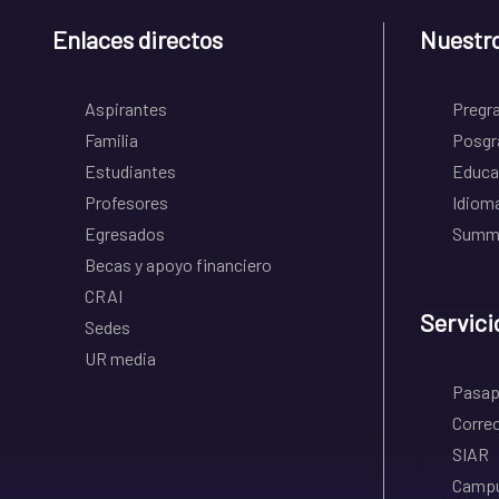
Enlaces directos
Nuestr
Aspirantes
Pregr
Familia
Posgr
Estudiantes
Educa
Profesores
Idiom
Egresados
Summe
Becas y apoyo financiero
CRAI
Servici
Sedes
UR media
Pasapo
Correo
SIAR
Campu