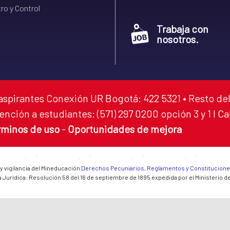
ro y Control
Trabaja con
nosotros.
aspirantes Conexión UR Bogotá: 422 5321 • Resto del
ención a estudiantes: (571) 297 0200 opción 3 y 1 I C
rminos de uso
-
Oportunidades de mejora
 y vigilancia del Mineducación
Derechos Pecuniarios, Reglamentos y Constitucion
 Jurídica: Resolución 58 del 16 de septiembre de 1895 expedida por el Ministerio d