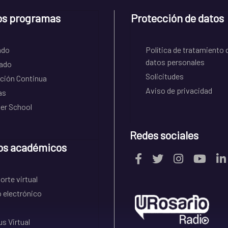
os programas
Protección de datos
ado
Política de tratamiento 
datos personales
ado
Solicitudes
ción Continua
Aviso de privacidad
as
r School
Redes sociales
os académicos
rte virtual
 electrónico
s Virtual