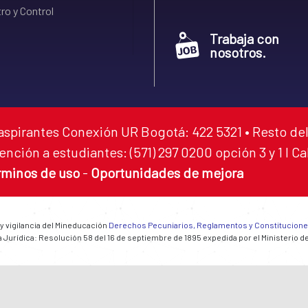
ro y Control
Trabaja con
nosotros.
aspirantes Conexión UR Bogotá: 422 5321 • Resto del
ención a estudiantes: (571) 297 0200 opción 3 y 1 I C
rminos de uso
-
Oportunidades de mejora
 y vigilancia del Mineducación
Derechos Pecuniarios, Reglamentos y Constitucion
 Jurídica: Resolución 58 del 16 de septiembre de 1895 expedida por el Ministerio d