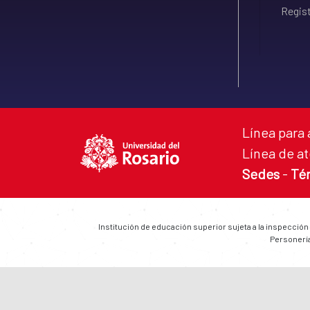
Regist
Línea para 
Línea de at
Sedes
-
Té
Institución de educación superior sujeta a la inspección
Personería