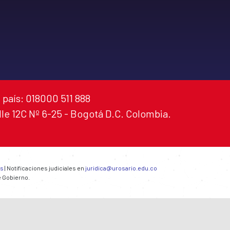
 país: 018000 511 888
alle 12C Nº 6-25 - Bogotá D.C. Colombia.
es
| Notificaciones judiciales en
juridica@urosario.edu.co
e Gobierno.