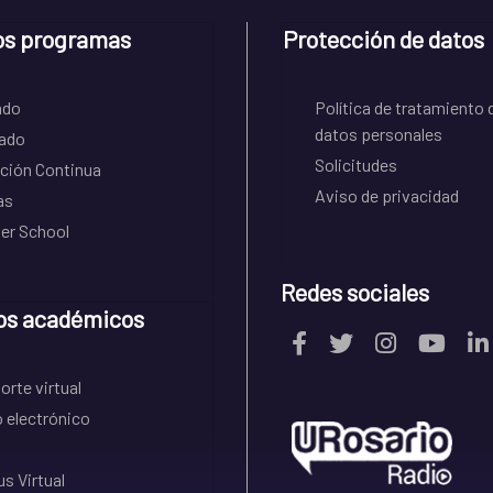
os programas
Protección de datos
ado
Política de tratamiento 
datos personales
ado
Solicitudes
ción Continua
Aviso de privacidad
as
r School
Redes sociales
os académicos
rte virtual
 electrónico
s Virtual