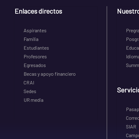
Enlaces directos
Nuestr
Aspirantes
Pregr
Familia
Posgr
Estudiantes
Educa
Profesores
Idiom
Egresados
Summe
Becas y apoyo financiero
CRAI
Servici
Sedes
UR media
Pasapo
Correo
SIAR
Campu