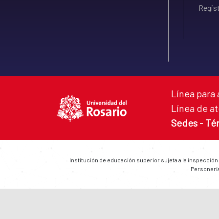
Regist
Línea para 
Línea de at
Sedes
-
Té
Institución de educación superior sujeta a la inspección
Personería