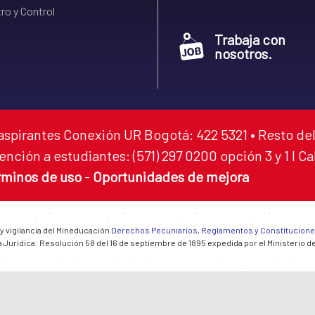
ro y Control
Trabaja con
nosotros.
aspirantes Conexión UR Bogotá: 422 5321 • Resto del
ención a estudiantes: (571) 297 0200 opción 3 y 1 I C
rminos de uso
-
Oportunidades de mejora
 y vigilancia del Mineducación
Derechos Pecuniarios, Reglamentos y Constitucion
 Jurídica: Resolución 58 del 16 de septiembre de 1895 expedida por el Ministerio d