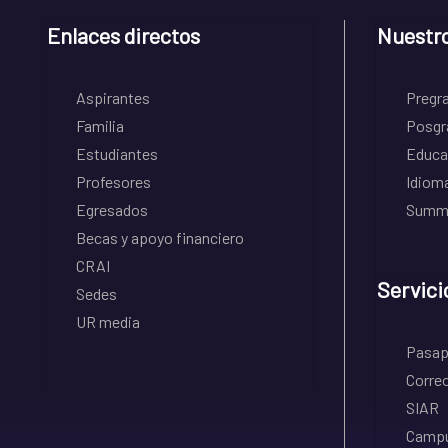
Enlaces directos
Nuestr
Aspirantes
Pregr
Familia
Posgr
Estudiantes
Educa
Profesores
Idiom
Egresados
Summe
Becas y apoyo financiero
CRAI
Servici
Sedes
UR media
Pasapo
Correo
SIAR
Campu