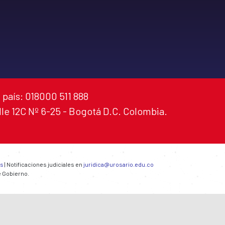
 país: 018000 511 888
alle 12C Nº 6-25 - Bogotá D.C. Colombia.
es
| Notificaciones judiciales en
juridica@urosario.edu.co
e Gobierno.