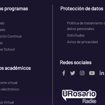
os programas
Protección de datos
ado
Política de tratamiento 
datos personales
ado
Solicitudes
ción Continua
Aviso de privacidad
as
r School
Redes sociales
os académicos
rte virtual
 electrónico
s Virtual