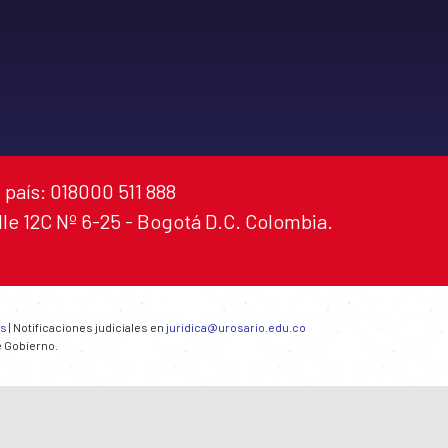
 país: 018000 511 888
alle 12C Nº 6-25 - Bogotá D.C. Colombia.
es
| Notificaciones judiciales en
juridica@urosario.edu.co
e Gobierno.