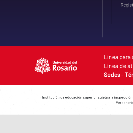
Regist
Línea para 
Línea de at
Sedes
-
Té
Institución de educación superior sujeta a la inspección
Personería