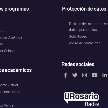
os programas
Protección de datos
ado
Política de tratamiento 
datos personales
ado
Solicitudes
ción Continua
Aviso de privacidad
as
r School
Redes sociales
os académicos
rte virtual
 electrónico
s Virtual