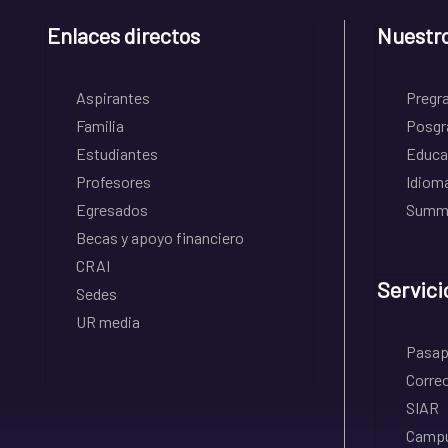
Enlaces directos
Nuestr
Aspirantes
Pregr
Familia
Posgr
Estudiantes
Educa
Profesores
Idiom
Egresados
Summe
Becas y apoyo financiero
CRAI
Servici
Sedes
UR media
Pasapo
Correo
SIAR
Campu