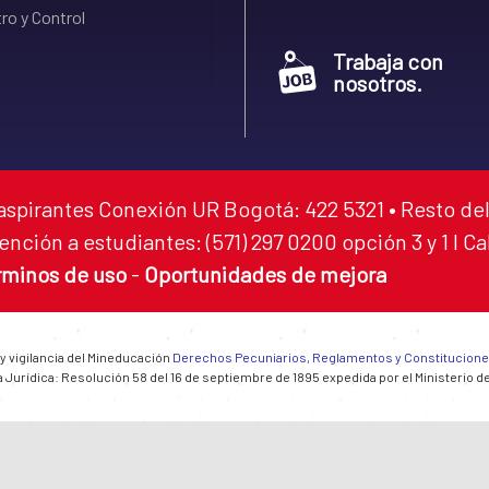
ro y Control
Trabaja con
nosotros.
aspirantes Conexión UR Bogotá: 422 5321 • Resto del
ención a estudiantes: (571) 297 0200 opción 3 y 1 I C
rminos de uso
-
Oportunidades de mejora
 y vigilancia del Mineducación
Derechos Pecuniarios, Reglamentos y Constitucion
 Jurídica: Resolución 58 del 16 de septiembre de 1895 expedida por el Ministerio d