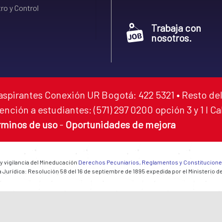
ro y Control
Trabaja con
nosotros.
aspirantes Conexión UR Bogotá: 422 5321 • Resto del
ención a estudiantes: (571) 297 0200 opción 3 y 1 I C
rminos de uso
-
Oportunidades de mejora
 y vigilancia del Mineducación
Derechos Pecuniarios, Reglamentos y Constitucion
 Jurídica: Resolución 58 del 16 de septiembre de 1895 expedida por el Ministerio d