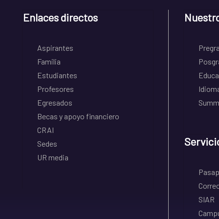
Enlaces directos
Nuestr
Aspirantes
Pregr
Familia
Posgr
Estudiantes
Educa
Profesores
Idiom
Egresados
Summe
Becas y apoyo financiero
CRAI
Servici
Sedes
UR media
Pasapo
Correo
SIAR
Campu