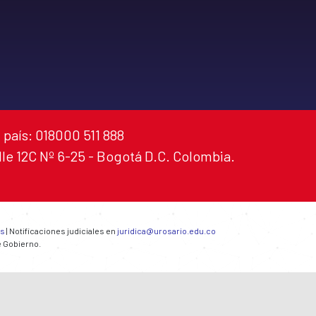
 país: 018000 511 888
alle 12C Nº 6-25 - Bogotá D.C. Colombia.
es
| Notificaciones judiciales en
juridica@urosario.edu.co
e Gobierno.