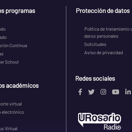
os programas
Protección de datos
ado
Política de tratamiento 
datos personales
ado
Solicitudes
ción Continua
Aviso de privacidad
as
r School
Redes sociales
os académicos
rte virtual
 electrónico
s Virtual