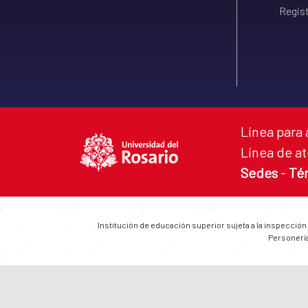
Regist
Línea para 
Línea de at
Sedes
-
Té
Institución de educación superior sujeta a la inspección
Personería