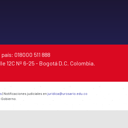
 país: 018000 511 888
alle 12C Nº 6-25 - Bogotá D.C. Colombia.
es
| Notificaciones judiciales en
juridica@urosario.edu.co
e Gobierno.