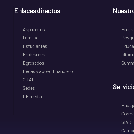
Enlaces directos
Nuestr
Aspirantes
Pregr
Familia
Posgr
Estudiantes
Educa
Profesores
Idiom
Egresados
Summe
Becas y apoyo financiero
CRAI
Servici
Sedes
UR media
Pasapo
Correo
SIAR
Campu