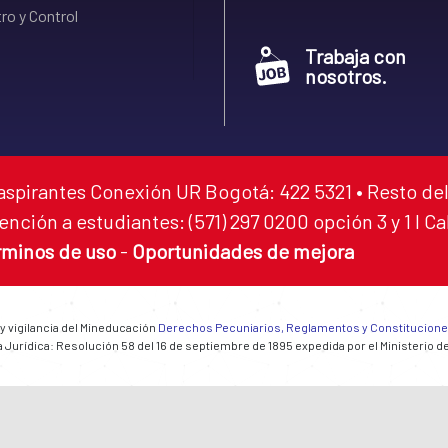
ro y Control
Trabaja con
nosotros.
aspirantes Conexión UR Bogotá: 422 5321 • Resto del
ención a estudiantes: (571) 297 0200 opción 3 y 1 I C
rminos de uso
-
Oportunidades de mejora
 y vigilancia del Mineducación
Derechos Pecuniarios, Reglamentos y Constitucion
 Jurídica: Resolución 58 del 16 de septiembre de 1895 expedida por el Ministerio d