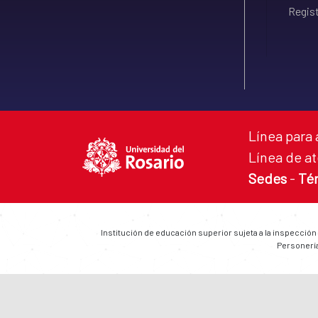
Regist
Línea para 
Línea de at
Sedes
-
Té
Institución de educación superior sujeta a la inspección
Personería