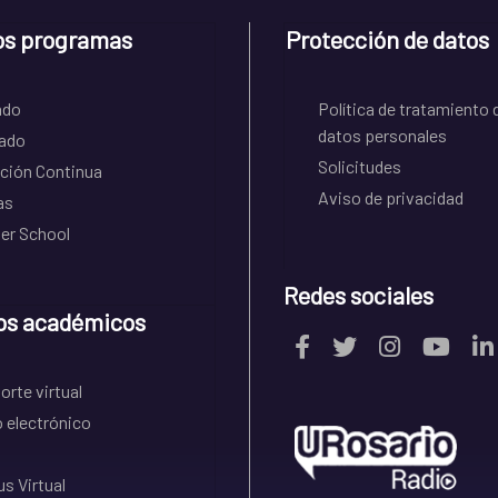
os programas
Protección de datos
ado
Política de tratamiento 
datos personales
ado
Solicitudes
ción Continua
Aviso de privacidad
as
r School
Redes sociales
os académicos
rte virtual
 electrónico
s Virtual