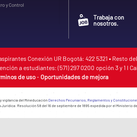
ro y Control
Trabaja con
nosotros.
aspirantes Conexión UR Bogotá: 422 5321 • Resto del
ención a estudiantes: (571) 297 0200 opción 3 y 1 I C
rminos de uso
-
Oportunidades de mejora
 y vigilancia del Mineducación
Derechos Pecuniarios, Reglamentos y Constitucion
 Jurídica: Resolución 58 del 16 de septiembre de 1895 expedida por el Ministerio d