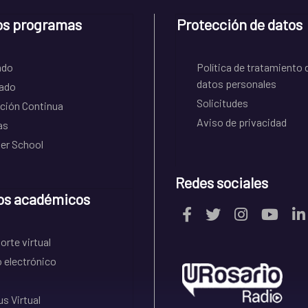
os programas
Protección de datos
ado
Política de tratamiento 
datos personales
ado
Solicitudes
ción Continua
Aviso de privacidad
as
r School
Redes sociales
os académicos
rte virtual
 electrónico
s Virtual