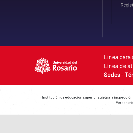
Regist
Línea para 
Línea de at
Sedes
-
Té
Institución de educación superior sujeta a la inspección
Personería