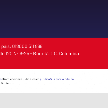
 país: 018000 511 888
alle 12C Nº 6-25 - Bogotá D.C. Colombia.
es
| Notificaciones judiciales en
juridica@urosario.edu.co
e Gobierno.