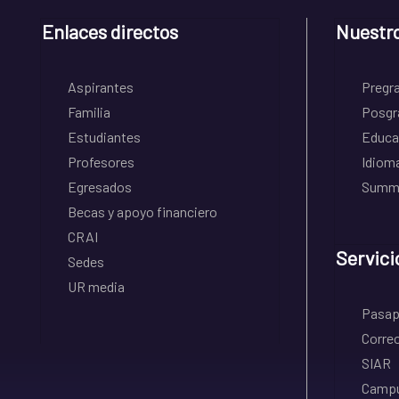
Enlaces directos
Nuestr
Aspirantes
Pregr
Familia
Posgr
Estudiantes
Educa
Profesores
Idiom
Egresados
Summe
Becas y apoyo financiero
CRAI
Servici
Sedes
UR media
Pasapo
Correo
SIAR
Campu