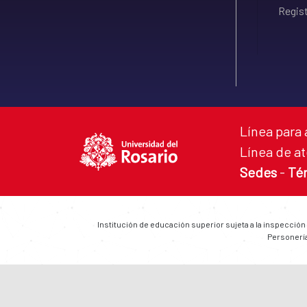
Regist
Línea para 
Línea de at
Sedes
-
Té
Institución de educación superior sujeta a la inspección
Personería