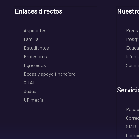
Enlaces directos
Nuestr
Aspirantes
Pregr
Familia
Posgr
Estudiantes
Educa
Profesores
Idiom
Egresados
Summe
Becas y apoyo financiero
CRAI
Servici
Sedes
UR media
Pasapo
Correo
SIAR
Campu