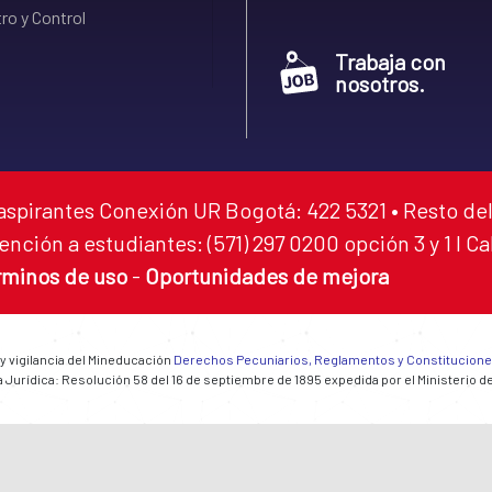
ro y Control
Trabaja con
nosotros.
aspirantes Conexión UR Bogotá: 422 5321 • Resto del
ención a estudiantes: (571) 297 0200 opción 3 y 1 I C
rminos de uso
-
Oportunidades de mejora
 y vigilancia del Mineducación
Derechos Pecuniarios, Reglamentos y Constitucion
 Jurídica: Resolución 58 del 16 de septiembre de 1895 expedida por el Ministerio d