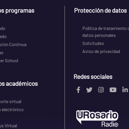
os programas
Protección de datos
ado
Política de tratamiento 
datos personales
ado
Solicitudes
ción Continua
Aviso de privacidad
as
r School
Redes sociales
os académicos
rte virtual
 electrónico
s Virtual