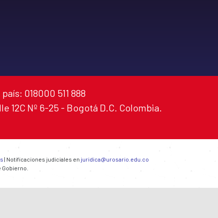
 país: 018000 511 888
alle 12C Nº 6-25 - Bogotá D.C. Colombia.
es
| Notificaciones judiciales en
juridica@urosario.edu.co
e Gobierno.