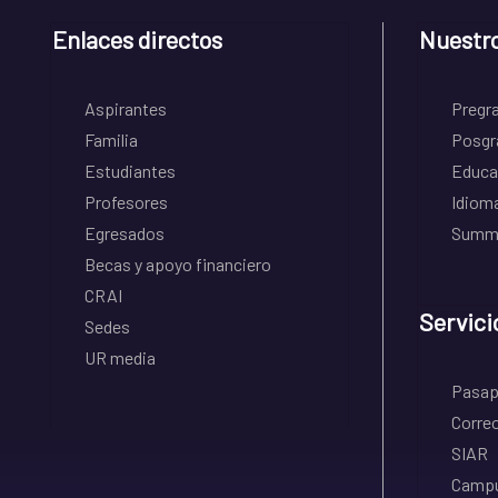
Enlaces directos
Nuestr
Aspirantes
Pregr
Familia
Posgr
Estudiantes
Educa
Profesores
Idiom
Egresados
Summe
Becas y apoyo financiero
CRAI
Servici
Sedes
UR media
Pasapo
Correo
SIAR
Campu