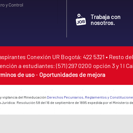
ro y Control
Trabaja con
nosotros.
aspirantes Conexión UR Bogotá: 422 5321 • Resto del
ención a estudiantes: (571) 297 0200 opción 3 y 1 I C
rminos de uso
-
Oportunidades de mejora
 y vigilancia del Mineducación
Derechos Pecuniarios, Reglamentos y Constitucion
 Jurídica: Resolución 58 del 16 de septiembre de 1895 expedida por el Ministerio d