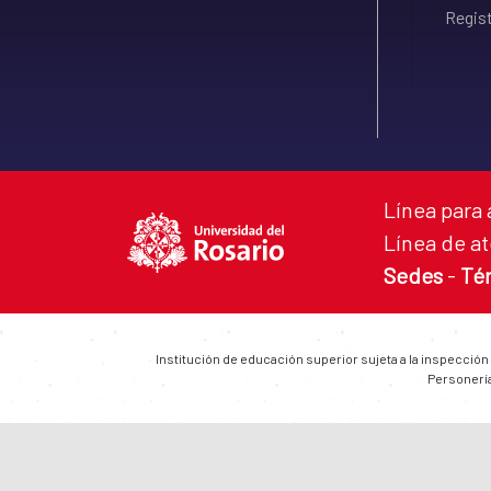
Regist
Línea para 
Línea de at
Sedes
-
Té
Institución de educación superior sujeta a la inspección
Personería