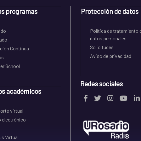
os programas
Protección de datos
ado
Política de tratamiento 
datos personales
ado
Solicitudes
ción Continua
Aviso de privacidad
as
r School
Redes sociales
os académicos
rte virtual
 electrónico
s Virtual