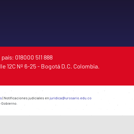
 país: 018000 511 888
alle 12C Nº 6-25 - Bogotá D.C. Colombia.
es
| Notificaciones judiciales en
juridica@urosario.edu.co
e Gobierno.