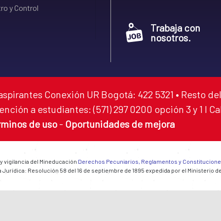
ro y Control
Trabaja con
nosotros.
aspirantes Conexión UR Bogotá: 422 5321 • Resto del
ención a estudiantes: (571) 297 0200 opción 3 y 1 I C
rminos de uso
-
Oportunidades de mejora
 y vigilancia del Mineducación
Derechos Pecuniarios, Reglamentos y Constitucion
 Jurídica: Resolución 58 del 16 de septiembre de 1895 expedida por el Ministerio d