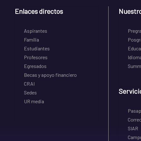
Enlaces directos
Nuestr
Aspirantes
Pregr
Familia
Posgr
Estudiantes
Educa
Profesores
Idiom
Egresados
Summe
Becas y apoyo financiero
CRAI
Servici
Sedes
UR media
Pasapo
Correo
SIAR
Campu