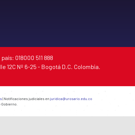
 país: 018000 511 888
alle 12C Nº 6-25 - Bogotá D.C. Colombia.
es
| Notificaciones judiciales en
juridica@urosario.edu.co
e Gobierno.