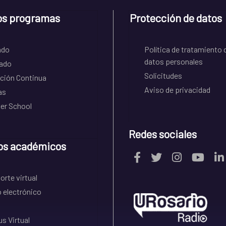
os programas
Protección de datos
ado
Política de tratamiento 
datos personales
ado
Solicitudes
ción Continua
Aviso de privacidad
as
r School
Redes sociales
os académicos
rte virtual
 electrónico
s Virtual