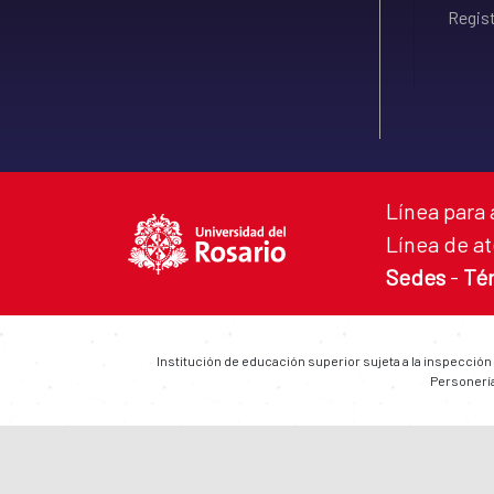
Regist
Línea para 
Línea de at
Sedes
-
Té
Institución de educación superior sujeta a la inspección
Personería