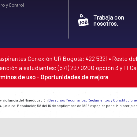
ro y Control
Trabaja con
nosotros.
aspirantes Conexión UR Bogotá: 422 5321 • Resto del
ención a estudiantes: (571) 297 0200 opción 3 y 1 I C
rminos de uso
-
Oportunidades de mejora
 y vigilancia del Mineducación
Derechos Pecuniarios, Reglamentos y Constitucion
 Jurídica: Resolución 58 del 16 de septiembre de 1895 expedida por el Ministerio d