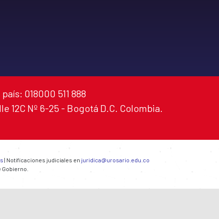
 país: 018000 511 888
alle 12C Nº 6-25 - Bogotá D.C. Colombia.
es
| Notificaciones judiciales en
juridica@urosario.edu.co
e Gobierno.