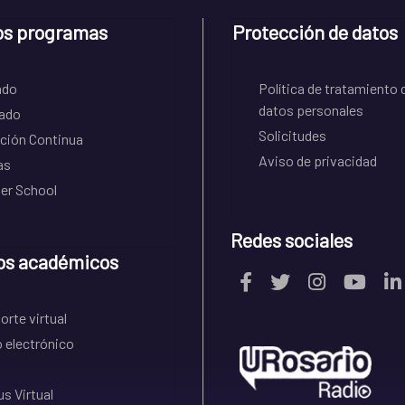
os programas
Protección de datos
ado
Política de tratamiento 
datos personales
ado
Solicitudes
ción Continua
Aviso de privacidad
as
r School
Redes sociales
os académicos
rte virtual
 electrónico
s Virtual