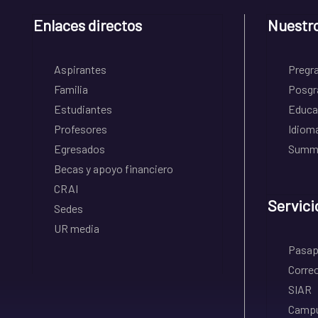
Enlaces directos
Nuestr
Aspirantes
Pregr
Familia
Posgr
Estudiantes
Educa
Profesores
Idiom
Egresados
Summe
Becas y apoyo financiero
CRAI
Servici
Sedes
UR media
Pasapo
Correo
SIAR
Campu