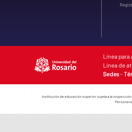
Regist
Línea para 
Línea de at
Sedes
-
Té
Institución de educación superior sujeta a la inspección
Personería