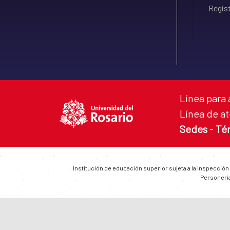
Regist
Línea para 
Línea de at
Sedes
-
Té
Institución de educación superior sujeta a la inspección
Personería