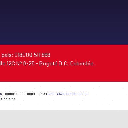
 país: 018000 511 888
alle 12C Nº 6-25 - Bogotá D.C. Colombia.
es
| Notificaciones judiciales en
juridica@urosario.edu.co
e Gobierno.