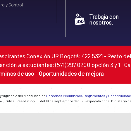
ro y Control
Trabaja con
nosotros.
aspirantes Conexión UR Bogotá: 422 5321 • Resto del
ención a estudiantes: (571) 297 0200 opción 3 y 1 I C
rminos de uso
-
Oportunidades de mejora
 y vigilancia del Mineducación
Derechos Pecuniarios, Reglamentos y Constitucion
 Jurídica: Resolución 58 del 16 de septiembre de 1895 expedida por el Ministerio d