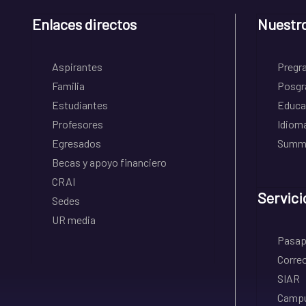
Enlaces directos
Nuestr
Aspirantes
Pregr
Familia
Posgr
Estudiantes
Educa
Profesores
Idiom
Egresados
Summe
Becas y apoyo financiero
CRAI
Servici
Sedes
UR media
Pasapo
Correo
SIAR
Campu