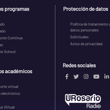
os programas
Protección de datos
ado
Política de tratamiento 
datos personales
ado
Solicitudes
ción Continua
Aviso de privacidad
as
r School
Redes sociales
os académicos
rte virtual
 electrónico
s Virtual