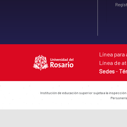
Regist
Línea para 
Línea de at
Sedes
-
Té
Institución de educación superior sujeta a la inspección
Personería