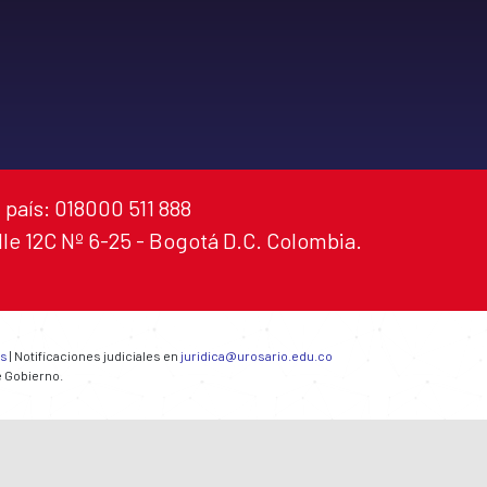
 país: 018000 511 888
alle 12C Nº 6-25 - Bogotá D.C. Colombia.
es
| Notificaciones judiciales en
juridica@urosario.edu.co
e Gobierno.