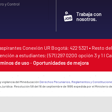
ro y Control
Trabaja con
nosotros.
aspirantes Conexión UR Bogotá: 422 5321 • Resto del
ención a estudiantes: (571) 297 0200 opción 3 y 1 I C
rminos de uso
-
Oportunidades de mejora
 y vigilancia del Mineducación
Derechos Pecuniarios, Reglamentos y Constitucion
 Jurídica: Resolución 58 del 16 de septiembre de 1895 expedida por el Ministerio d