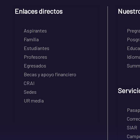
Enlaces directos
Nuestr
Aspirantes
Pregr
Familia
Posgr
Estudiantes
Educa
Profesores
Idiom
Egresados
Summe
Becas y apoyo financiero
CRAI
Servici
Sedes
UR media
Pasapo
Correo
SIAR
Campu