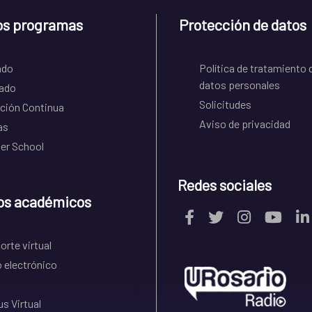
os programas
Protección de datos
ado
Política de tratamiento 
datos personales
ado
Solicitudes
ción Continua
Aviso de privacidad
as
r School
Redes sociales
os académicos
rte virtual
 electrónico
s Virtual