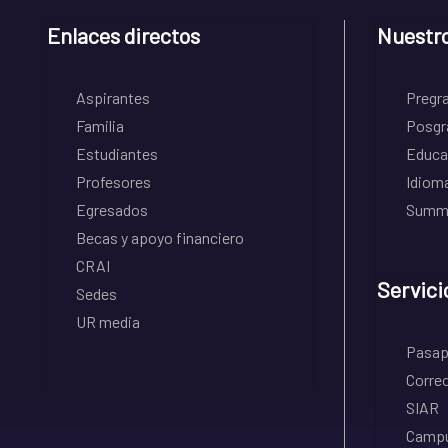
Enlaces directos
Nuestr
Aspirantes
Pregr
Familia
Posgr
Estudiantes
Educa
Profesores
Idiom
Egresados
Summe
Becas y apoyo financiero
CRAI
Servici
Sedes
UR media
Pasapo
Correo
SIAR
Campu