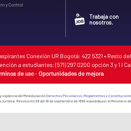
ro y Control
Trabaja con
nosotros.
aspirantes Conexión UR Bogotá: 422 5321 • Resto del
ención a estudiantes: (571) 297 0200 opción 3 y 1 I C
rminos de uso
-
Oportunidades de mejora
 y vigilancia del Mineducación
Derechos Pecuniarios, Reglamentos y Constitucion
 Jurídica: Resolución 58 del 16 de septiembre de 1895 expedida por el Ministerio d