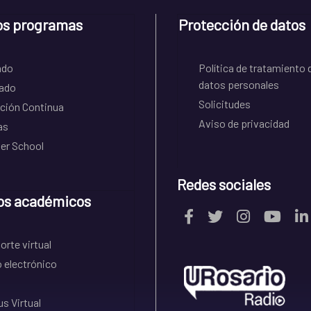
os programas
Protección de datos
ado
Política de tratamiento 
datos personales
ado
Solicitudes
ción Continua
Aviso de privacidad
as
r School
Redes sociales
os académicos
rte virtual
 electrónico
s Virtual