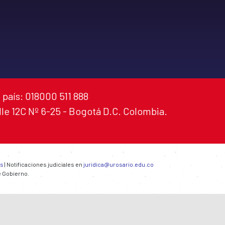
 país: 018000 511 888
alle 12C Nº 6-25 - Bogotá D.C. Colombia.
es
| Notificaciones judiciales en
juridica@urosario.edu.co
e Gobierno.