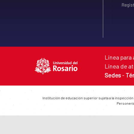
Regist
Línea para 
Línea de at
Sedes
-
Té
Institución de educación superior sujeta a la inspección
Personería