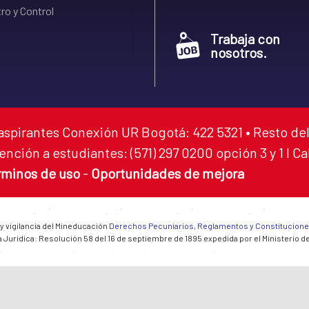
ro y Control
Trabaja con
nosotros.
aspirantes Conexión UR Bogotá: 422 5321 • Resto del
ención a estudiantes: (571) 297 0200 opción 3 y 1 I C
rminos de uso
-
Oportunidades de mejora
 y vigilancia del Mineducación
Derechos Pecuniarios, Reglamentos y Constitucion
 Jurídica: Resolución 58 del 16 de septiembre de 1895 expedida por el Ministerio d