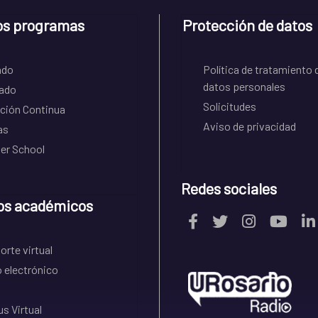
os programas
Protección de datos
ado
Política de tratamiento 
datos personales
ado
Solicitudes
ción Continua
Aviso de privacidad
as
r School
Redes sociales
os académicos
rte virtual
 electrónico
s Virtual