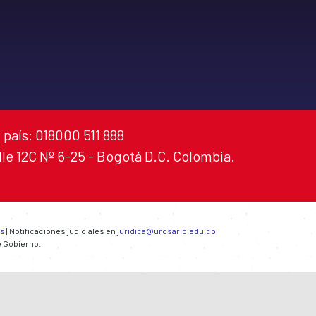
 país: 018000 511 888
alle 12C Nº 6-25 - Bogotá D.C. Colombia.
es
| Notificaciones judiciales en
juridica@urosario.edu.co
e Gobierno.