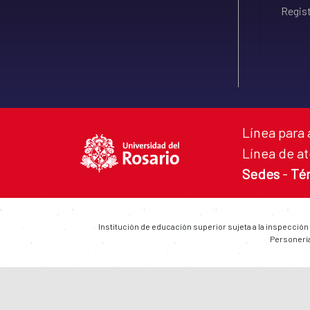
Regist
Línea para 
Línea de at
Sedes
-
Té
Institución de educación superior sujeta a la inspección
Personería