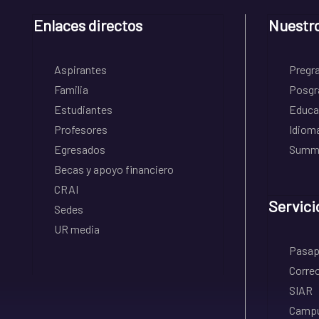
Enlaces directos
Nuestr
Aspirantes
Pregr
Familia
Posgr
Estudiantes
Educa
Profesores
Idiom
Egresados
Summe
Becas y apoyo financiero
CRAI
Servici
Sedes
UR media
Pasapo
Correo
SIAR
Campu