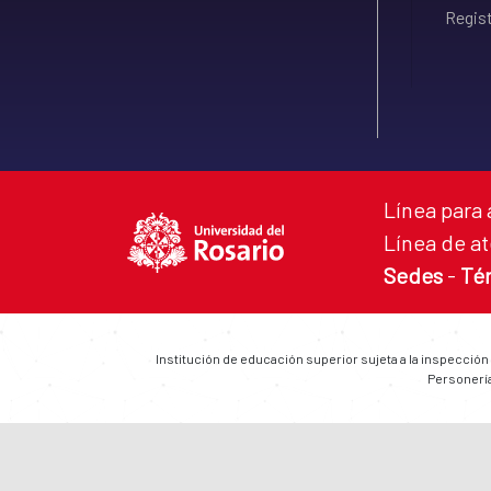
Regist
Línea para 
Línea de at
Sedes
-
Té
Institución de educación superior sujeta a la inspección
Personería