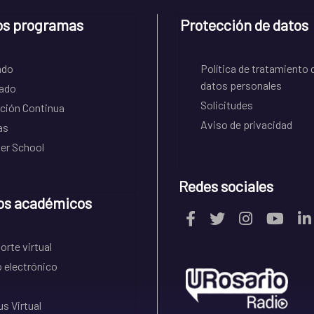
os programas
Protección de datos
ado
Política de tratamiento 
datos personales
ado
Solicitudes
ción Continua
Aviso de privacidad
as
r School
Redes sociales
os académicos
rte virtual
 electrónico
s Virtual