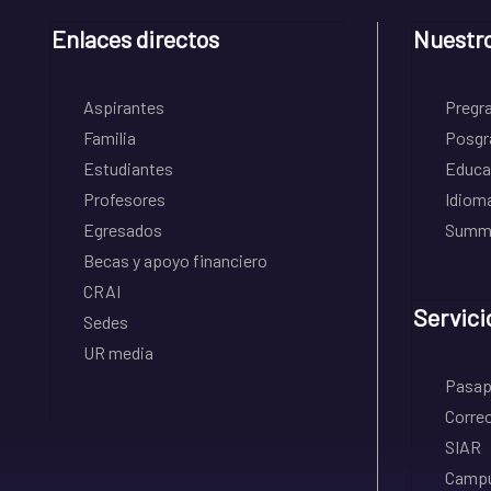
Enlaces directos
Nuestr
Aspirantes
Pregr
Familia
Posgr
Estudiantes
Educa
Profesores
Idiom
Egresados
Summe
Becas y apoyo financiero
CRAI
Servici
Sedes
UR media
Pasapo
Correo
SIAR
Campu