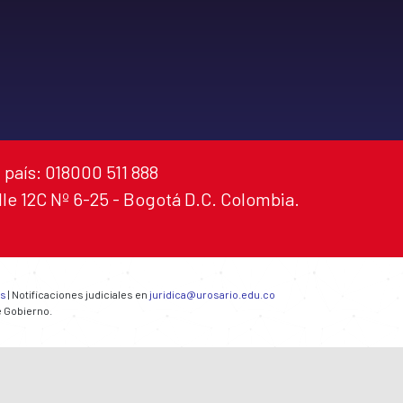
 país: 018000 511 888
alle 12C Nº 6-25 - Bogotá D.C. Colombia.
es
| Notificaciones judiciales en
juridica@urosario.edu.co
e Gobierno.