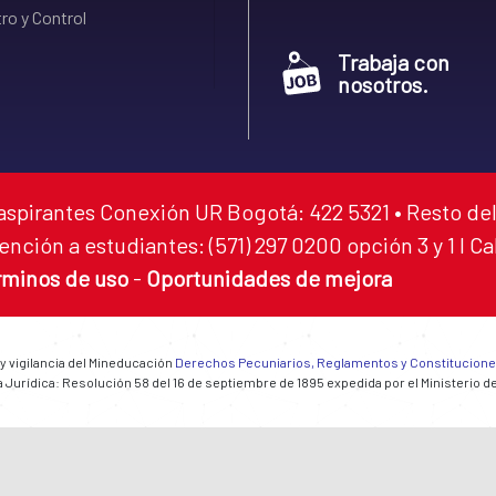
ro y Control
Trabaja con
nosotros.
aspirantes Conexión UR Bogotá: 422 5321 • Resto del
ención a estudiantes: (571) 297 0200 opción 3 y 1 I C
rminos de uso
-
Oportunidades de mejora
 y vigilancia del Mineducación
Derechos Pecuniarios, Reglamentos y Constitucion
 Jurídica: Resolución 58 del 16 de septiembre de 1895 expedida por el Ministerio d