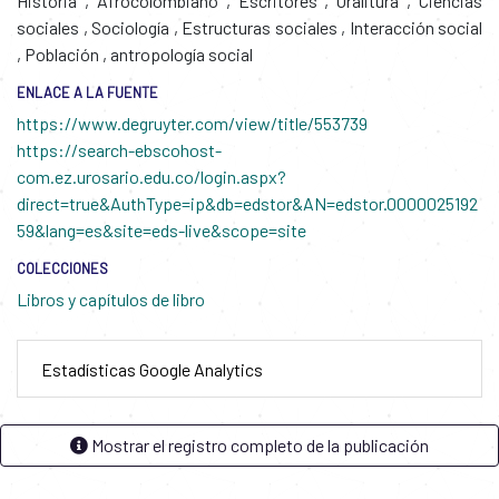
Historia
,
Afrocolombiano
,
Escritores
,
Oralitura
,
Ciencias
sociales
,
Sociología
,
Estructuras sociales
,
Interacción social
,
Población
,
antropología social
ENLACE A LA FUENTE
https://www.degruyter.com/view/title/553739
https://search-ebscohost-
com.ez.urosario.edu.co/login.aspx?
direct=true&AuthType=ip&db=edstor&AN=edstor.0000025192
59&lang=es&site=eds-live&scope=site
COLECCIONES
Libros y capítulos de libro
Estadísticas Google Analytics
Mostrar el registro completo de la publicación