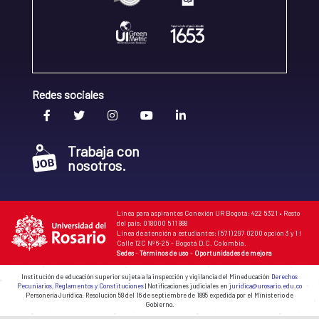
Redes sociales
Trabaja con
nosotros.
Línea para aspirantes Conexión UR Bogotá: 422 5321 • Resto
del país: 018000 511 888
Línea de atención a estudiantes: (571) 297 0200 opción 3 y 1 I
Calle 12C Nº 6-25 - Bogotá D.C. Colombia.
Sedes
-
Términos de uso
-
Oportunidades de mejora
Institución de educación superior sujeta a la inspección y vigilancia del Mineducación
Derechos
Pecuniarios, Reglamentos y Constituciones
| Notificaciones judiciales en
juridica@urosario.edu.co
Personería Jurídica: Resolución 58 del 16 de septiembre de 1895 expedida por el Ministerio de
Gobierno.