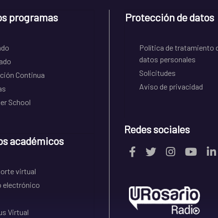
os programas
Protección de datos
ado
Política de tratamiento 
datos personales
ado
Solicitudes
ción Continua
Aviso de privacidad
as
r School
Redes sociales
os académicos
rte virtual
 electrónico
s Virtual