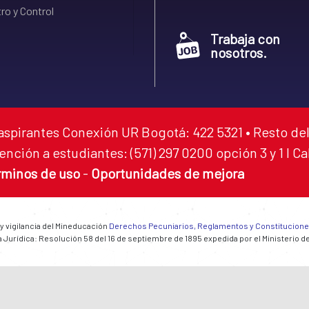
ro y Control
Trabaja con
nosotros.
aspirantes Conexión UR Bogotá: 422 5321 • Resto del
ención a estudiantes: (571) 297 0200 opción 3 y 1 I C
rminos de uso
-
Oportunidades de mejora
 y vigilancia del Mineducación
Derechos Pecuniarios, Reglamentos y Constitucion
 Jurídica: Resolución 58 del 16 de septiembre de 1895 expedida por el Ministerio d