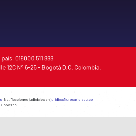
 país: 018000 511 888
alle 12C Nº 6-25 - Bogotá D.C. Colombia.
es
| Notificaciones judiciales en
juridica@urosario.edu.co
e Gobierno.