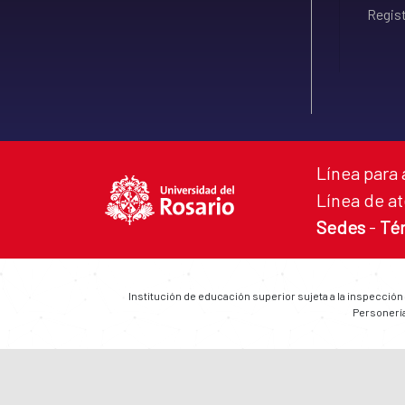
Regist
Línea para 
Línea de at
Sedes
-
Té
Institución de educación superior sujeta a la inspección
Personería