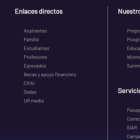
Enlaces directos
Nuestr
Aspirantes
Pregr
Familia
Posgr
Estudiantes
Educa
Profesores
Idiom
Egresados
Summe
Becas y apoyo financiero
CRAI
Servici
Sedes
UR media
Pasapo
Correo
SIAR
Campu