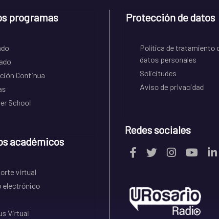
os programas
Protección de datos
ado
Política de tratamiento 
datos personales
ado
Solicitudes
ción Continua
Aviso de privacidad
as
r School
Redes sociales
os académicos
rte virtual
 electrónico
s Virtual