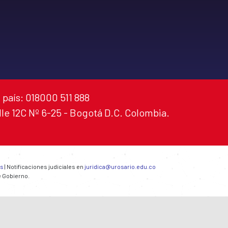
 país: 018000 511 888
alle 12C Nº 6-25 - Bogotá D.C. Colombia.
es
| Notificaciones judiciales en
juridica@urosario.edu.co
e Gobierno.