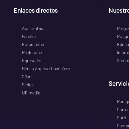
Enlaces directos
Nuestr
Aspirantes
Pregr
Familia
Posgr
Estudiantes
Educa
Profesores
Idiom
Egresados
Summe
Becas y apoyo financiero
CRAI
Servici
Sedes
UR media
Pasapo
Correo
SIAR
Campu