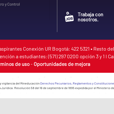
ro y Control
Trabaja con
nosotros.
aspirantes Conexión UR Bogotá: 422 5321 • Resto del
ención a estudiantes: (571) 297 0200 opción 3 y 1 I C
rminos de uso
-
Oportunidades de mejora
 y vigilancia del Mineducación
Derechos Pecuniarios, Reglamentos y Constitucion
 Jurídica: Resolución 58 del 16 de septiembre de 1895 expedida por el Ministerio d