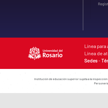
Regist
Línea para 
Línea de at
Sedes
-
Té
Institución de educación superior sujeta a la inspección
Personería