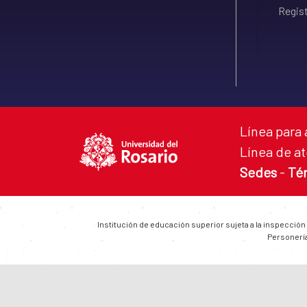
Regist
Línea para 
Línea de at
Sedes
-
Té
Institución de educación superior sujeta a la inspección
Personería