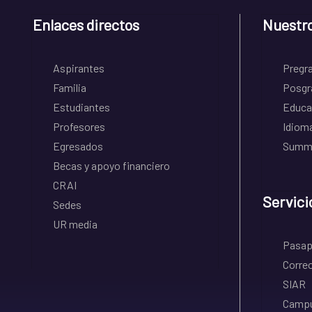
Enlaces directos
Nuestr
Aspirantes
Pregr
Familia
Posgr
Estudiantes
Educa
Profesores
Idiom
Egresados
Summe
Becas y apoyo financiero
CRAI
Servici
Sedes
UR media
Pasapo
Correo
SIAR
Campu