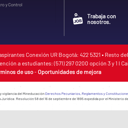
ro y Control
Trabaja con
nosotros.
aspirantes Conexión UR Bogotá: 422 5321 • Resto del
ención a estudiantes: (571) 297 0200 opción 3 y 1 I C
rminos de uso
-
Oportunidades de mejora
 y vigilancia del Mineducación
Derechos Pecuniarios, Reglamentos y Constitucion
 Jurídica: Resolución 58 del 16 de septiembre de 1895 expedida por el Ministerio d