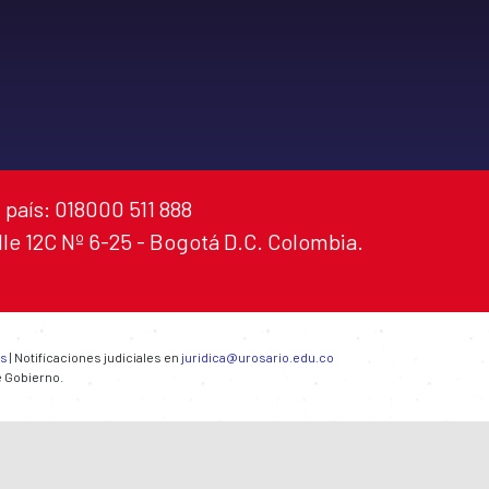
 país: 018000 511 888
alle 12C Nº 6-25 - Bogotá D.C. Colombia.
es
| Notificaciones judiciales en
juridica@urosario.edu.co
e Gobierno.