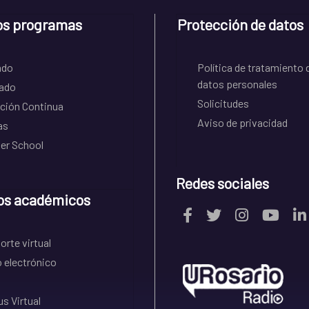
os programas
Protección de datos
ado
Política de tratamiento 
datos personales
ado
Solicitudes
ción Continua
Aviso de privacidad
as
r School
Redes sociales
os académicos
rte virtual
 electrónico
s Virtual