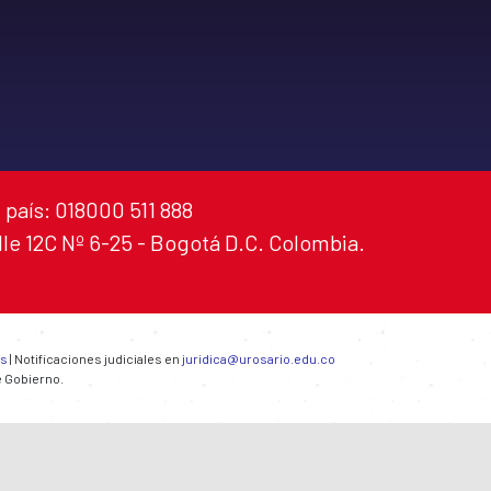
 país: 018000 511 888
alle 12C Nº 6-25 - Bogotá D.C. Colombia.
es
| Notificaciones judiciales en
juridica@urosario.edu.co
e Gobierno.