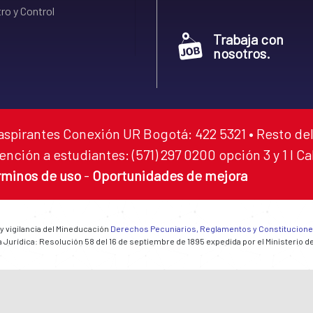
ro y Control
Trabaja con
nosotros.
aspirantes Conexión UR Bogotá: 422 5321 • Resto del
ención a estudiantes: (571) 297 0200 opción 3 y 1 I C
rminos de uso
-
Oportunidades de mejora
 y vigilancia del Mineducación
Derechos Pecuniarios, Reglamentos y Constitucion
 Jurídica: Resolución 58 del 16 de septiembre de 1895 expedida por el Ministerio d