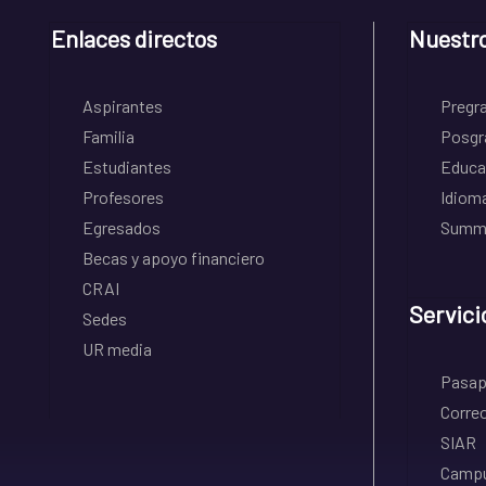
Enlaces directos
Nuestr
Aspirantes
Pregr
Familia
Posgr
Estudiantes
Educa
Profesores
Idiom
Egresados
Summe
Becas y apoyo financiero
CRAI
Servici
Sedes
UR media
Pasapo
Correo
SIAR
Campu