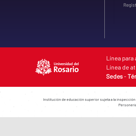
Regist
Línea para 
Línea de at
Sedes
-
Té
Institución de educación superior sujeta a la inspección
Personería