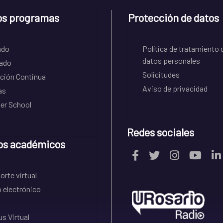
os programas
Protección de datos
ado
Política de tratamiento 
datos personales
ado
Solicitudes
ción Continua
Aviso de privacidad
as
r School
Redes sociales
os académicos
rte virtual
 electrónico
s Virtual