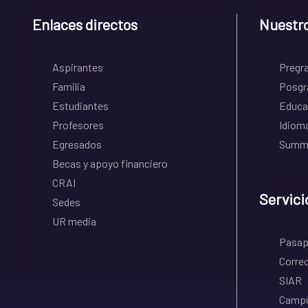
Enlaces directos
Nuestr
Aspirantes
Pregr
Familia
Posgr
Estudiantes
Educa
Profesores
Idiom
Egresados
Summe
Becas y apoyo financiero
CRAI
Servici
Sedes
UR media
Pasapo
Correo
SIAR
Campu