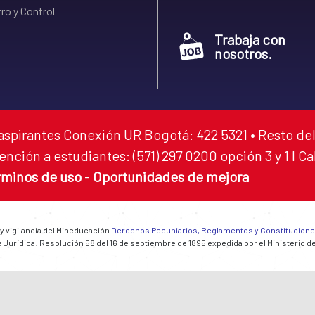
ro y Control
Trabaja con
nosotros.
aspirantes Conexión UR Bogotá: 422 5321 • Resto del
ención a estudiantes: (571) 297 0200 opción 3 y 1 I C
rminos de uso
-
Oportunidades de mejora
 y vigilancia del Mineducación
Derechos Pecuniarios, Reglamentos y Constitucion
 Jurídica: Resolución 58 del 16 de septiembre de 1895 expedida por el Ministerio d