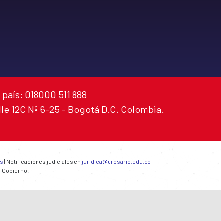
 país: 018000 511 888
alle 12C Nº 6-25 - Bogotá D.C. Colombia.
es
| Notificaciones judiciales en
juridica@urosario.edu.co
e Gobierno.