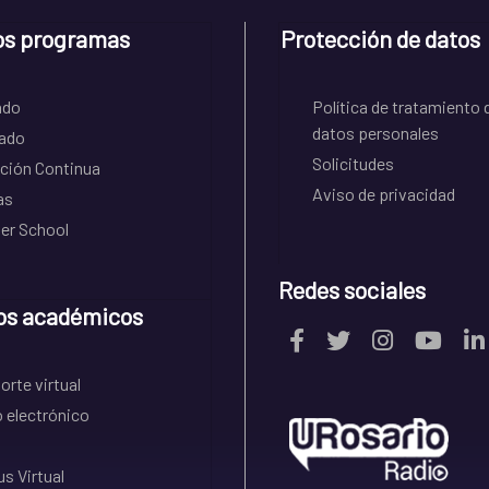
os programas
Protección de datos
ado
Política de tratamiento 
datos personales
ado
Solicitudes
ción Continua
Aviso de privacidad
as
r School
Redes sociales
os académicos
rte virtual
 electrónico
s Virtual