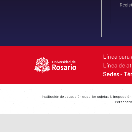
Regist
Línea para 
Línea de at
Sedes
-
Té
Institución de educación superior sujeta a la inspección
Personería