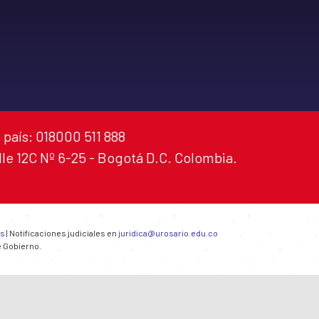
 país: 018000 511 888
alle 12C Nº 6-25 - Bogotá D.C. Colombia.
es
| Notificaciones judiciales en
juridica@urosario.edu.co
e Gobierno.