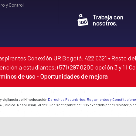
ro y Control
Trabaja con
nosotros.
aspirantes Conexión UR Bogotá: 422 5321 • Resto del
ención a estudiantes: (571) 297 0200 opción 3 y 1 I C
rminos de uso
-
Oportunidades de mejora
 y vigilancia del Mineducación
Derechos Pecuniarios, Reglamentos y Constitucion
 Jurídica: Resolución 58 del 16 de septiembre de 1895 expedida por el Ministerio d