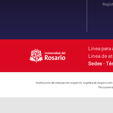
Regist
Línea para 
Línea de at
Sedes
-
Té
Institución de educación superior sujeta a la inspección
Personería