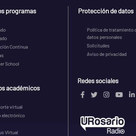
os programas
Protección de datos
ado
Política de tratamiento 
datos personales
ado
Solicitudes
ción Continua
Aviso de privacidad
as
r School
Redes sociales
os académicos
rte virtual
 electrónico
s Virtual