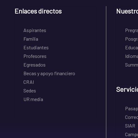
Enlaces directos
Nuestr
Aspirantes
Pregr
Familia
Posgr
Estudiantes
Educa
Profesores
Idiom
Egresados
Summe
Becas y apoyo financiero
CRAI
Servici
Sedes
UR media
Pasapo
Correo
SIAR
Campu